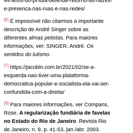
44-anos-do-pt-lula-defende-retorno-as-raizes-
e-presenca-nas-ruas-e-nas-redes/
[6]
É impossível não citarmos a importante
descrição de André Singer sobre as
diferentes
almas petistas
. Para maiores
informações, ver: SINGER, André.
Os
sentidos do lulismo
.
[7]
https://jacobin.com.br/2021/02/se-a-
esquerda-nao-tiver-uma-plataforma-
democratica-popular-e-socialista-ela-vai-ser-
confundida-com-a-direita/
[8]
Para maiores informações, ver Compans,
Rose.
A regularização fundiária de favelas
no Estado do Rio de Janeiro
. Revista Rio
de Janeiro, n. 9, p. 41-53, jan./abr. 2003.