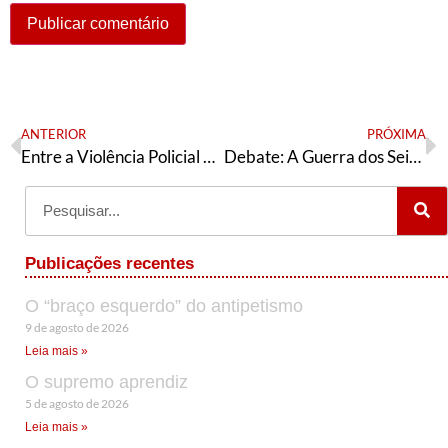
ANTERIOR
PRÓXIMA
Entre a Violência Policial e o Coronavírus, Negros não Conseguem Respirar: o que o Neoliberalismo tem a ver com isso?
Debate: A Guerra dos Seis Dias e a Ocupação da Palestina
Publicações recentes
O “braço esquerdo” do antipetismo
9 de agosto de 2026
Leia mais »
O supremo aprendiz
5 de agosto de 2026
Leia mais »