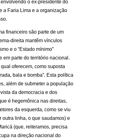
o envolvendo o ex-presidente do
e a Faria Lima e a organização
sso.
ma financeiro são parte de um
rema-direita mantêm vínculos
ismo e o “Estado mínimo”
em parte do território nacional.
 o qual oferecem, como suposta
rada, bala e bomba”. Esta política
es, além de submeter a população
e vista da democracia e dos
 que é hegemônica nas direitas,
setores da esquerda, como se viu
 outra linha, o que saudamos) e
aricá (que, reiteramos, precisa
cupa na direção nacional do