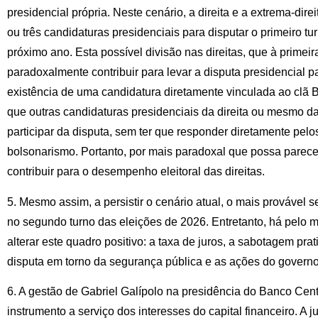
presidencial própria. Neste cenário, a direita e a extrema-dire
ou três candidaturas presidenciais para disputar o primeiro tu
próximo ano. Esta possível divisão nas direitas, que à primeir
paradoxalmente contribuir para levar a disputa presidencial p
existência de uma candidatura diretamente vinculada ao clã B
que outras candidaturas presidenciais da direita ou mesmo d
participar da disputa, sem ter que responder diretamente pel
bolsonarismo. Portanto, por mais paradoxal que possa parece
contribuir para o desempenho eleitoral das direitas.
5. Mesmo assim, a persistir o cenário atual, o mais provável 
no segundo turno das eleições de 2026. Entretanto, há pelo 
alterar este quadro positivo: a taxa de juros, a sabotagem pr
disputa em torno da segurança pública e as ações do govern
6. A gestão de Gabriel Galípolo na presidência do Banco Cen
instrumento a serviço dos interesses do capital financeiro. A ju