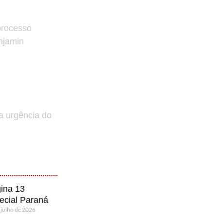
processo
enjamin
a urgência do
ina 13
ecial Paraná
 julho de 2026