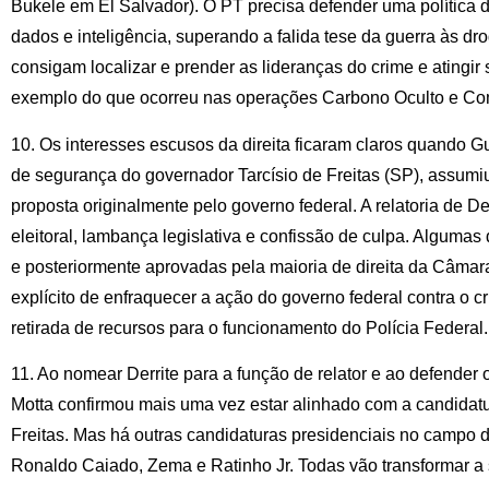
Bukele em El Salvador). O PT precisa defender uma política
dados e inteligência, superando a falida tese da guerra às dr
consigam localizar e prender as lideranças do crime e atingir
exemplo do que ocorreu nas operações Carbono Oculto e Co
10. Os interesses escusos da direita ficaram claros quando Gui
de segurança do governador Tarcísio de Freitas (SP), assumiu 
proposta originalmente pelo governo federal. A relatoria de D
eleitoral, lambança legislativa e confissão de culpa. Algumas
e posteriormente aprovadas pela maioria de direita da Câmar
explícito de enfraquecer a ação do governo federal contra o c
retirada de recursos para o funcionamento do Polícia Federal.
11. Ao nomear Derrite para a função de relator e ao defender 
Motta confirmou mais uma vez estar alinhado com a candidatur
Freitas. Mas há outras candidaturas presidenciais no campo d
Ronaldo Caiado, Zema e Ratinho Jr. Todas vão transformar a