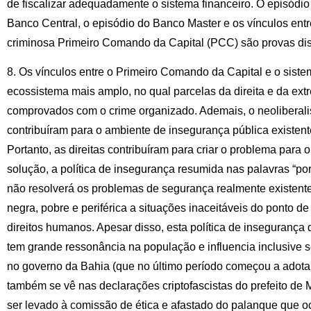
de fiscalizar adequadamente o sistema financeiro. O episódi
Banco Central, o episódio do Banco Master e os vínculos entr
criminosa Primeiro Comando da Capital (PCC) são provas di
8. Os vínculos entre o Primeiro Comando da Capital e o siste
ecossistema mais amplo, no qual parcelas da direita e da ext
comprovados com o crime organizado. Ademais, o neoliberal
contribuíram para o ambiente de insegurança pública existente 
Portanto, as direitas contribuíram para criar o problema para
solução, a política de insegurança resumida nas palavras “por
não resolverá os problemas de segurança realmente existent
negra, pobre e periférica a situações inaceitáveis do ponto d
direitos humanos. Apesar disso, esta política de insegurança
tem grande ressonância na população e influencia inclusive 
no governo da Bahia (que no último período começou a adotar
também se vê nas declarações criptofascistas do prefeito de M
ser levado à comissão de ética e afastado do palanque que o