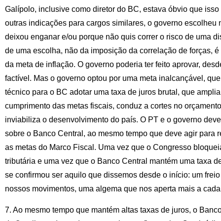
Galípolo, inclusive como diretor do BC, estava óbvio que is
outras indicações para cargos similares, o governo escolheu
deixou enganar e/ou porque não quis correr o risco de uma dis
de uma escolha, não da imposição da correlação de forças, é 
da meta de inflação. O governo poderia ter feito aprovar, des
factível. Mas o governo optou por uma meta inalcançável, qu
técnico para o BC adotar uma taxa de juros brutal, que amplia 
cumprimento das metas fiscais, conduz a cortes no orçamento
inviabiliza o desenvolvimento do país. O PT e o governo dev
sobre o Banco Central, ao mesmo tempo que deve agir para red
as metas do Marco Fiscal. Uma vez que o Congresso bloquei
tributária e uma vez que o Banco Central mantém uma taxa de
se confirmou ser aquilo que dissemos desde o início: um frei
nossos movimentos, uma algema que nos aperta mais a cad
7. Ao mesmo tempo que mantém altas taxas de juros, o Banc