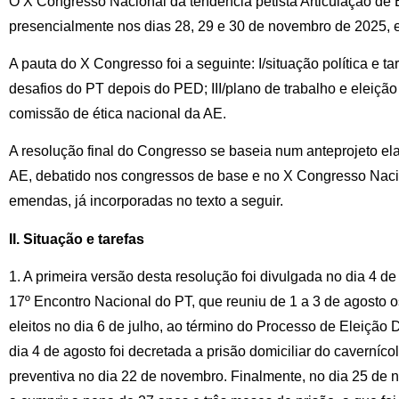
O X Congresso Nacional da tendência petista Articulação de 
presencialmente nos dias 28, 29 e 30 de novembro de 2025, 
A pauta do X Congresso foi a seguinte: I/situação política e ta
desafios do PT depois do PED; III/plano de trabalho e eleiçã
comissão de ética nacional da AE.
A resolução final do Congresso se baseia num anteprojeto el
AE, debatido nos congressos de base e no X Congresso Naci
emendas, já incorporadas no texto a seguir.
II. Situação e tarefas
1. A primeira versão desta resolução foi divulgada no dia 4 d
17º Encontro Nacional do PT, que reuniu de 1 a 3 de agosto 
eleitos no dia 6 de julho, ao término do Processo de Eleição D
dia 4 de agosto foi decretada a prisão domiciliar do caverníco
preventiva no dia 22 de novembro. Finalmente, no dia 25 de