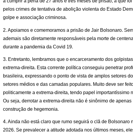
a cumprir a pena de 27 anos e três meses de prisão, a que f
pelos crimes de tentativa de abolição violenta do Estado Democ
golpe e associação criminosa.
2. Apoiamos e comemoramos a prisão de Jair Bolsonaro. Sem a
ademais são diretamente responsáveis pela morte de centena
durante a pandemia da Covid 19.
3. Entretanto, lembramos que o encarceramento dos golpistas n
extrema-direita. Esta corrente política conseguiu penetrar p
brasileira, expressando o ponto de vista de amplos setores 
setores médios e das camadas populares. Muito deve ser feito 
politicamente a extrema-direita, tendo papel importantíssimo n
Ou seja, derrotar a extrema-direita não é sinônimo de apenas 
construção de hegemonia.
4. Ainda não está claro que rumo seguirá o clã de Bolsonaro 
2026. Se prevalecer a atitude adotada nos últimos meses, el