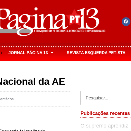
JORNAL PÁGINA 13
REVISTA ESQUERDA PETISTA
acional da AE
ntários
Publicações recentes
O supremo aprendiz