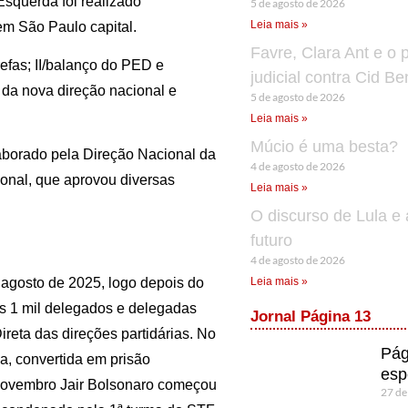
Esquerda foi realizado
5 de agosto de 2026
Leia mais »
em São Paulo capital.
Favre, Clara Ant e o 
refas; II/balanço do PED e
judicial contra Cid B
o da nova direção nacional e
5 de agosto de 2026
Leia mais »
Múcio é uma besta?
aborado pela Direção Nacional da
4 de agosto de 2026
onal, que aprovou diversas
Leia mais »
O discurso de Lula e 
futuro
4 de agosto de 2026
Leia mais »
e agosto de 2025, logo depois do
os 1 mil delegados e delegadas
Jornal Página 13
ireta das direções partidárias. No
Pág
la, convertida em prisão
esp
 novembro Jair Bolsonaro começou
27 de