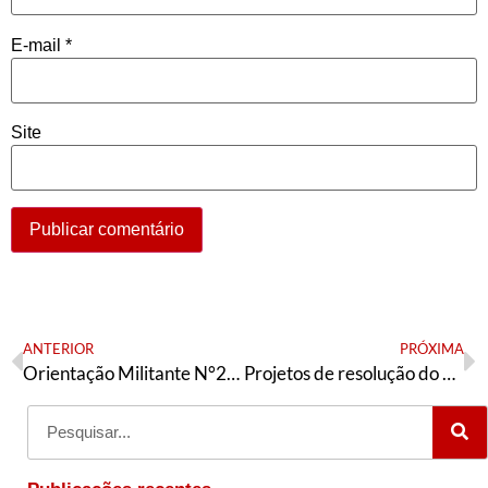
E-mail
*
Site
ANTERIOR
PRÓXIMA
Orientação Militante N°296 (30 de agosto de 2021)
Projetos de resolução do VI Congresso da AE – com emendas aprovadas pela DNAE