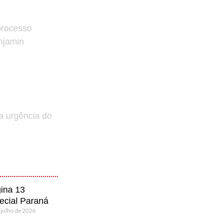
processo
enjamin
a urgência do
ina 13
ecial Paraná
 julho de 2026