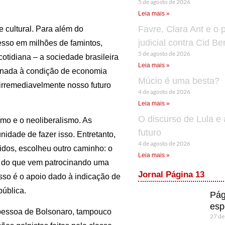
5 de agosto de 2026
Leia mais »
Favre, Clara Ant e o 
 e cultural. Para além do
judicial contra Cid B
esso em milhões de famintos,
5 de agosto de 2026
otidiana – a sociedade brasileira
Leia mais »
ionada à condição de economia
Múcio é uma besta?
irremediavelmente nosso futuro
4 de agosto de 2026
Leia mais »
O discurso de Lula e 
smo e o neoliberalismo. As
futuro
idade de fazer isso. Entretanto,
4 de agosto de 2026
tidos, escolheu outro caminho: o
Leia mais »
e do que vem patrocinando uma
Jornal Página 13
isso é o apoio dado à indicação de
pública.
Pág
esp
à pessoa de Bolsonaro, tampouco
27 de