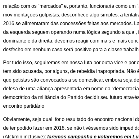
relação com os “mercados” e, portanto, funcionaria como um “a
movimentações golpistas, desconhece algo simples: a tentati
2016 se alimentaram das concessões feitas aos mercados. L
da esquerda seguem operando numa lógica segundo a qual, f
dominante e da direita, devemos reagir com mais e mais conc
desfecho em nenhum caso será positivo para a classe trabalh
Por tudo isso, seguiremos em nossa luta por outra vice e por o
tem sido acusada, por alguns, de rebeldia inapropriada. Não 
que petistas são convocados a se domesticar, embora seja d
defesa de uma aliança apresentada em nome da “democracia”, 
democrático da militância do Partido decidir seu futuro atrav
encontro partidário.
Obviamente, seja qual for o resultado do encontro nacional 
de ter podido fazer em 2018, se não tivéssemos sido impedidos
(Alckmin inclusive):
faremos campanha e votaremos em Lul