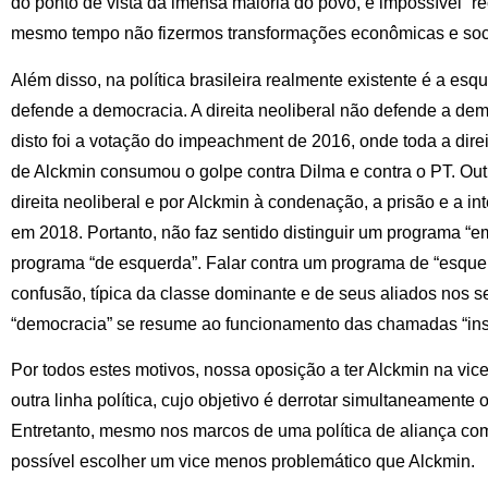
do ponto de vista da imensa maioria do povo, é impossível “r
mesmo tempo não fizermos transformações econômicas e soc
Além disso, na política brasileira realmente existente é a e
defende a democracia. A direita neoliberal não defende a d
disto foi a votação do impeachment de 2016, onde toda a dire
de Alckmin consumou o golpe contra Dilma e contra o PT. Ou
direita neoliberal e por Alckmin à condenação, a prisão e a in
em 2018. Portanto, não faz sentido distinguir um programa “
programa “de esquerda”. Falar contra um programa de “esque
confusão, típica da classe dominante e de seus aliados nos 
“democracia” se resume ao funcionamento das chamadas “inst
Por todos estes motivos, nossa oposição a ter Alckmin na vic
outra linha política, cujo objetivo é derrotar simultaneamente
Entretanto, mesmo nos marcos de uma política de aliança com 
possível escolher um vice menos problemático que Alckmin.