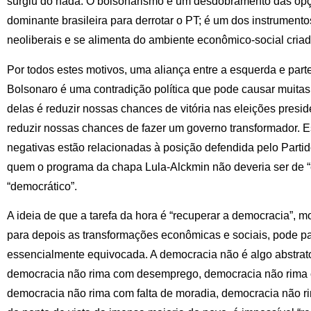
surgiu do nada. O bolsonarismo é um desdobramento das opçõ
dominante brasileira para derrotar o PT; é um dos instrumentos
neoliberais e se alimenta do ambiente econômico-social criad
Por todos estes motivos, uma aliança entre a esquerda e parte
Bolsonaro é uma contradição política que pode causar muita
delas é reduzir nossas chances de vitória nas eleições presid
reduzir nossas chances de fazer um governo transformador. 
negativas estão relacionadas à posição defendida pelo Partid
quem o programa da chapa Lula-Alckmin não deveria ser de 
“democrático”.
A ideia de que a tarefa da hora é “recuperar a democracia”, m
para depois as transformações econômicas e sociais, pode p
essencialmente equivocada. A democracia não é algo abstrat
democracia não rima com desemprego, democracia não rima c
democracia não rima com falta de moradia, democracia não ri