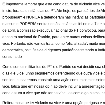
É importante lembrar que esta candidatura de Alckmin vice v
início, fora das instâncias do PT. Até hoje, os partidários de
propuseram e NUNCA a defenderam nas instâncias partidárias
o assunto PODERIA ser trazido às instâncias foi no dia 7 de 
de abril, a comissão executiva nacional do PT convocou, para 
encontro nacional do Partido, para entre outras coisas delibe
vice. Portanto, não vamos tratar como “oficializada”, muito 
democrática, os tuítes de dirigentes partidários tratando a in
consumado
Como somos militantes do PT e o Partido só vai decidir sua c
dias 4 e 5 de junho seguiremos defendendo que outra vice é 
sentido, buscaremos construir uma ação comum com os setore
vice, tática que em nossa opinião deve incluir a apresentaçã
candidatura a vice que não tenha vínculos com o golpismo, n
Reiteramos que ter Alckmin na vice é uma opção perigosa e n