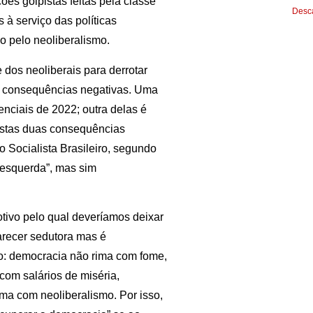
es golpistas feitas pela classe
Desca
 à serviço das políticas
o pelo neoliberalismo.
 dos neoliberais para derrotar
s consequências negativas. Uma
enciais de 2022; outra delas é
Estas duas consequências
o Socialista Brasileiro, segundo
“esquerda”, mas sim
otivo pelo qual deveríamos deixar
arecer sedutora mas é
o: democracia não rima com fome,
om salários de miséria,
ma com neoliberalismo. Por isso,