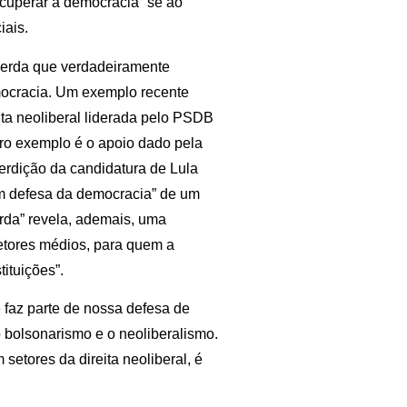
ecuperar a democracia” se ao
iais.
squerda que verdadeiramente
emocracia. Um exemplo recente
ita neoliberal liderada pelo PSDB
tro exemplo é o apoio dado pela
terdição da candidatura de Lula
em defesa da democracia” de um
rda” revela, ademais, uma
setores médios, para quem a
ituições”.
e faz parte de nossa defesa de
 o bolsonarismo e o neoliberalismo.
setores da direita neoliberal, é