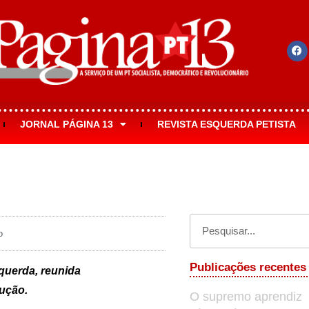
JORNAL PÁGINA 13
REVISTA ESQUERDA PETISTA
o
Publicações recentes
squerda, reunida
lução.
O supremo aprendiz