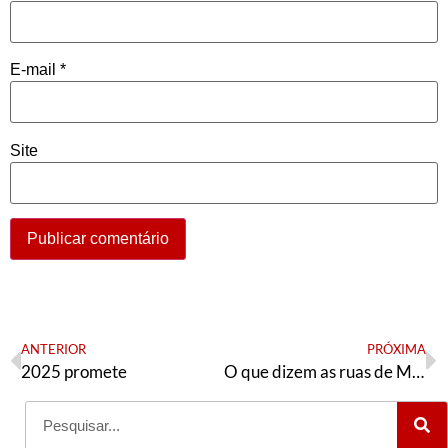
E-mail
*
Site
ANTERIOR
PRÓXIMA
2025 promete
O que dizem as ruas de Moçambique?