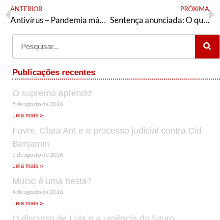
ANTERIOR
PRÓXIMA
Antivírus – Pandemia máxima & Estado Mínimo – Episódio 08 (07/05/20)
Sentença anunciada: O que vem depois?
Publicações recentes
O supremo aprendiz
5 de agosto de 2026
Leia mais »
Favre, Clara Ant e o processo judicial contra Cid
Benjamin
5 de agosto de 2026
Leia mais »
Múcio é uma besta?
4 de agosto de 2026
Leia mais »
O discurso de Lula e a urgência do futuro