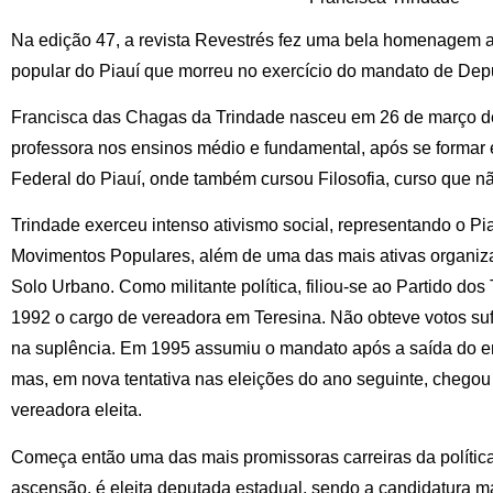
Na edição 47, a revista Revestrés fez uma bela homenagem a
popular do Piauí que morreu no exercício do mandato de Dep
Francisca das Chagas da Trindade nasceu em 26 de março de
professora nos ensinos médio e fundamental, após se formar
Federal do Piauí, onde também cursou Filosofia, curso que nã
Trindade exerceu intenso ativismo social, representando o Pi
Movimentos Populares, além de uma das mais ativas organiza
Solo Urbano. Como militante política, filiou-se ao Partido do
1992 o cargo de vereadora em Teresina. Não obteve votos sufi
na suplência. Em 1995 assumiu o mandato após a saída do en
mas, em nova tentativa nas eleições do ano seguinte, chego
vereadora eleita.
Começa então uma das mais promissoras carreiras da política
ascensão, é eleita deputada estadual, sendo a candidatura ma