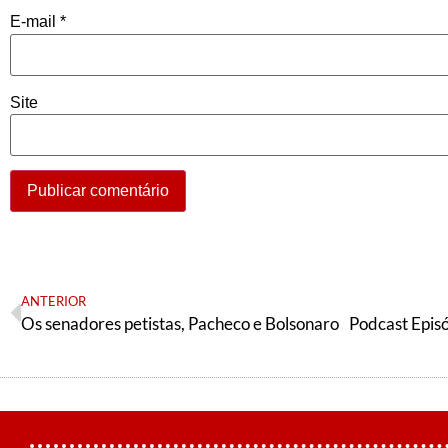
E-mail
*
Site
ANTERIOR
Os senadores petistas, Pacheco e Bolsonaro