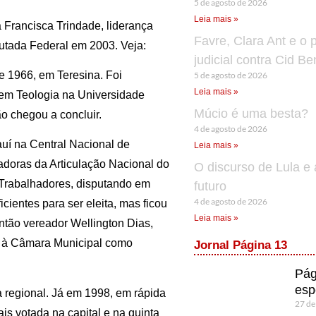
5 de agosto de 2026
Leia mais »
 Francisca Trindade, liderança
Favre, Clara Ant e o 
utada Federal em 2003. Veja:
judicial contra Cid B
 1966, em Teresina. Foi
5 de agosto de 2026
Leia mais »
 em Teologia na Universidade
Múcio é uma besta?
o chegou a concluir.
4 de agosto de 2026
auí na Central Nacional de
Leia mais »
doras da Articulação Nacional do
O discurso de Lula e 
s Trabalhadores, disputando em
futuro
4 de agosto de 2026
cientes para ser eleita, mas ficou
Leia mais »
tão vereador Wellington Dias,
u à Câmara Municipal como
Jornal Página 13
Pág
esp
 regional. Já em 1998, em rápida
27 de
is votada na capital e na quinta