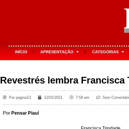
INÍCIO
APRESENTAÇÃO
CATEGORIAS
Revestrés lembra Francisca 
Por
pagina13
12/01/2021
7:59 am
Sem Comentári
Por
Pensar Piauí
Francisca Trindade