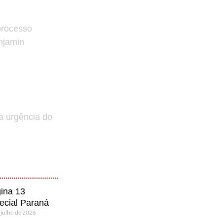
processo
enjamin
a urgência do
ina 13
ecial Paraná
 julho de 2026