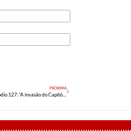
PRÓXIMA
Podcast Episódio 127: “A invasão do Capitólio”, a disputa pela presidência da Câmara e o debate pelo adiamento do Enem