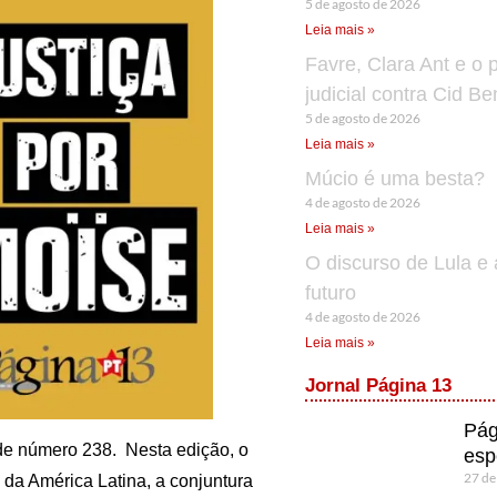
5 de agosto de 2026
Leia mais »
Favre, Clara Ant e o 
judicial contra Cid B
5 de agosto de 2026
Leia mais »
Múcio é uma besta?
4 de agosto de 2026
Leia mais »
O discurso de Lula e 
futuro
4 de agosto de 2026
Leia mais »
Jornal Página 13
Pág
, de número 238. Nesta edição, o
esp
27 de
o da América Latina, a conjuntura