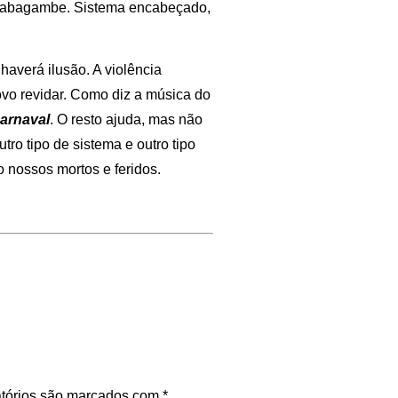
 Kabagambe. Sistema encabeçado,
averá ilusão. A violência
povo revidar. Como diz a música do
carnaval
. O resto ajuda, mas não
tro tipo de sistema e outro tipo
 nossos mortos e feridos.
tórios são marcados com
*