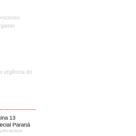
processo
enjamin
a urgência do
ina 13
ecial Paraná
 julho de 2026