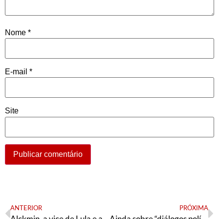
Nome
*
E-mail
*
Site
ANTERIOR
PRÓXIMA
Alckmin, a vice de Lula e a fake news
Ainda sobre “diálogos políticos”