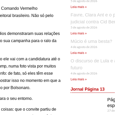
5 de agosto de 2026
Leia mais »
 o Comando Vermelho
Favre, Clara Ant e o 
itoral brasileiro. Não só pelo
judicial contra Cid B
5 de agosto de 2026
dios demonstraram suas relações
Leia mais »
do sua campanha para o ralo da
Múcio é uma besta?
4 de agosto de 2026
Leia mais »
o ele vai com a candidatura até o
O discurso de Lula e 
ump, numa foto vista por muitos
futuro
fo: de fato, só eles têm esse
4 de agosto de 2026
Leia mais »
 mostrar isso no momento em que a
do por Bolsonaro.
Jornal Página 13
ara o seu entorno.
Pág
esp
oisas: que o convite partiu de
27 de