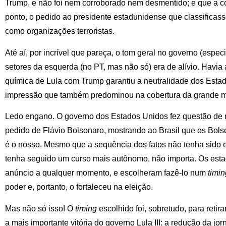
Trump, e não foi nem corroborado nem desmentido; e que a c
ponto, o pedido ao presidente estadunidense que classific
como organizações terroristas.
Até aí, por incrível que pareça, o tom geral no governo (espe
setores da esquerda (no PT, mas não só) era de alívio. Havia
química de Lula com Trump garantiu a neutralidade dos Estado
impressão que também predominou na cobertura da grande m
Ledo engano. O governo dos Estados Unidos fez questão de 
pedido de Flávio Bolsonaro, mostrando ao Brasil que os Bols
é o nosso. Mesmo que a sequência dos fatos não tenha sido 
tenha seguido um curso mais autônomo, não importa. Os est
anúncio a qualquer momento, e escolheram fazê-lo num
timin
poder e, portanto, o fortaleceu na eleição.
Mas não só isso! O
timing
escolhido foi, sobretudo, para retir
a mais importante vitória do governo Lula III: a redução da j