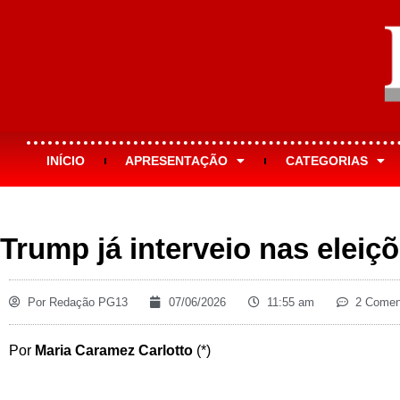
INÍCIO
APRESENTAÇÃO
CATEGORIAS
Trump já interveio nas eleiçõ
Por
Redação PG13
07/06/2026
11:55 am
2 Comen
Por
Maria Caramez Carlotto
(*)