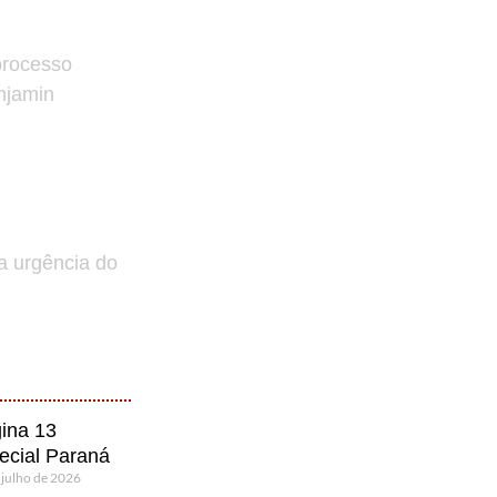
processo
enjamin
a urgência do
ina 13
ecial Paraná
 julho de 2026