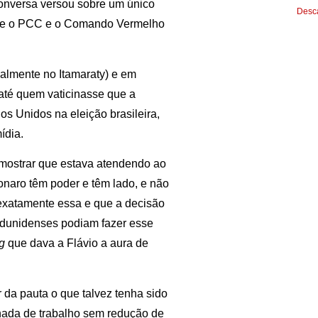
onversa versou sobre um único
Desca
asse o PCC e o Comando Vermelho
cialmente no Itamaraty) e em
 até quem vaticinasse que a
s Unidos na eleição brasileira,
ídia.
mostrar que estava atendendo ao
onaro têm poder e têm lado, e não
exatamente essa e que a decisão
adunidenses podiam fazer esse
g
que dava a Flávio a aura de
ar da pauta o que talvez tenha sido
ornada de trabalho sem redução de