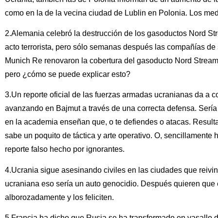
como en la de la vecina ciudad de Lublin en Polonia. Los medi
2.Alemania celebró la destrucción de los gasoductos Nord St
acto terrorista, pero sólo semanas después las compañías de
Munich Re renovaron la cobertura del gasoducto Nord Stream 1
pero ¿cómo se puede explicar esto?
3.Un reporte oficial de las fuerzas armadas ucranianas da a 
avanzando en Bajmut a través de una correcta defensa. Sería u
en la academia enseñan que, o te defiendes o atacas. Resulta 
sabe un poquito de táctica y arte operativo. O, sencillamente
reporte falso hecho por ignorantes.
4.Ucrania sigue asesinando civiles en las ciudades que reivi
ucraniana eso sería un auto genocidio. Después quieren que
alborozadamente y los feliciten.
5.Francia ha dicho que Rusia se ha transformado en vasallo d