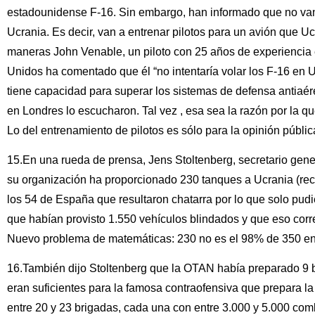
estadounidense F-16. Sin embargo, han informado que no van
Ucrania. Es decir, van a entrenar pilotos para un avión que Uc
maneras John Venable, un piloto con 25 años de experiencia
Unidos ha comentado que él “no intentaría volar los F-16 en 
tiene capacidad para superar los sistemas de defensa antiaé
en Londres lo escucharon. Tal vez , esa sea la razón por la qu
Lo del entrenamiento de pilotos es sólo para la opinión públi
15.En una rueda de prensa, Jens Stoltenberg, secretario gen
su organización ha proporcionado 230 tanques a Ucrania (reco
los 54 de España que resultaron chatarra por lo que solo pudi
que habían provisto 1.550 vehículos blindados y que eso cor
Nuevo problema de matemáticas: 230 no es el 98% de 350 en
16.También dijo Stoltenberg que la OTAN había preparado 9 b
eran suficientes para la famosa contraofensiva que prepara la
entre 20 y 23 brigadas, cada una con entre 3.000 y 5.000 com