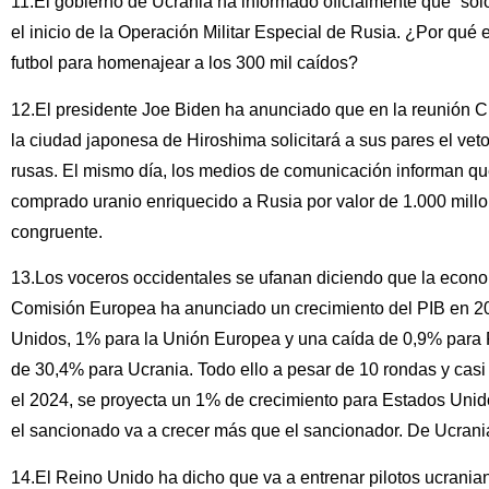
11.El gobierno de Ucrania ha informado oficialmente que “sól
el inicio de la Operación Militar Especial de Rusia. ¿Por qué
futbol para homenajear a los 300 mil caídos?
12.El presidente Joe Biden ha anunciado que en la reunión C
la ciudad japonesa de Hiroshima solicitará a sus pares el veto 
rusas. El mismo día, los medios de comunicación informan q
comprado uranio enriquecido a Rusia por valor de 1.000 mill
congruente.
13.Los voceros occidentales se ufanan diciendo que la econo
Comisión Europea ha anunciado un crecimiento del PIB en 2
Unidos, 1% para la Unión Europea y una caída de 0,9% para R
de 30,4% para Ucrania. Todo ello a pesar de 10 rondas y casi
el 2024, se proyecta un 1% de crecimiento para Estados Uni
el sancionado va a crecer más que el sancionador. De Ucrania
14.El Reino Unido ha dicho que va a entrenar pilotos ucranian