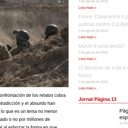
5 de agosto de 2026
Leia mais »
Favre, Clara Ant e o 
judicial contra Cid B
5 de agosto de 2026
Leia mais »
Múcio é uma besta?
4 de agosto de 2026
Leia mais »
O discurso de Lula e 
futuro
4 de agosto de 2026
Leia mais »
confrontación de los relatos cobra
Jornal Página 13
ntradicción y el absurdo han
Pág
lo lo que es un tema no menor
esp
ado o no por millones de
27 de
l al esbozar la forma en que,