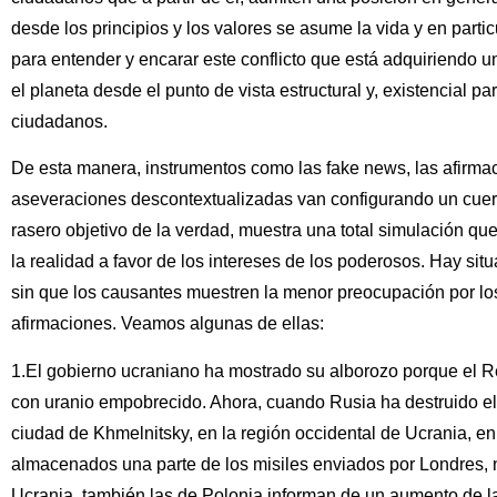
desde los principios y los valores se asume la vida y en parti
para entender y encarar este conflicto que está adquiriendo 
el planeta desde el punto de vista estructural y, existencial p
ciudadanos.
De esta manera, instrumentos como las fake news, las afirmac
aseveraciones descontextualizadas van configurando un cuer
rasero objetivo de la verdad, muestra una total simulación que
la realidad a favor de los intereses de los poderosos. Hay situ
sin que los causantes muestren la menor preocupación por los
afirmaciones. Veamos algunas de ellas:
1.El gobierno ucraniano ha mostrado su alborozo porque el Re
con uranio empobrecido. Ahora, cuando Rusia ha destruido el
ciudad de Khmelnitsky, en la región occidental de Ucrania, e
almacenados una parte de los misiles enviados por Londres, 
Ucrania, también las de Polonia informan de un aumento de la