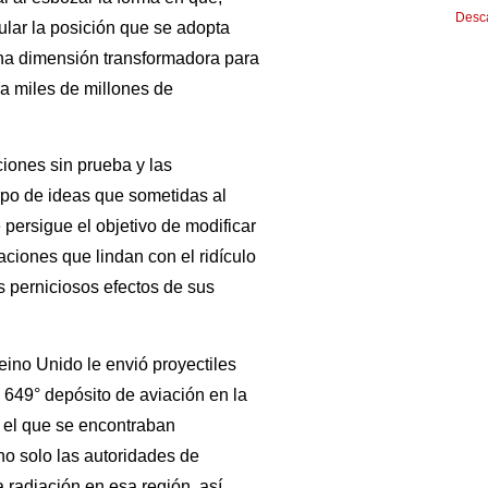
Desca
cular la posición que se adopta
una dimensión transformadora para
ara miles de millones de
iones sin prueba y las
po de ideas que sometidas al
 persigue el objetivo de modificar
aciones que lindan con el ridículo
 perniciosos efectos de sus
ino Unido le envió proyectiles
 649° depósito de aviación en la
n el que se encontraban
no solo las autoridades de
 radiación en esa región, así