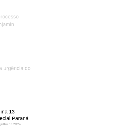
processo
enjamin
a urgência do
ina 13
ecial Paraná
 julho de 2026