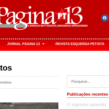
JORNAL PÁGINA 13
REVISTA ESQUERDA PETISTA
atos
ntários
Publicações recentes
O supremo aprendiz