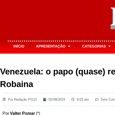
INÍCIO
APRESENTAÇÃO
CATEGORIAS
Venezuela: o papo (quase) r
Robaina
Por
Redação PG13
02/08/2024
9:03 am
Sem Come
Por
Valter Pomar
(*)