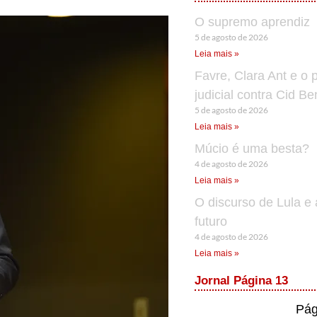
O supremo aprendiz
5 de agosto de 2026
Leia mais »
Favre, Clara Ant e o 
judicial contra Cid B
5 de agosto de 2026
Leia mais »
Múcio é uma besta?
4 de agosto de 2026
Leia mais »
O discurso de Lula e 
futuro
4 de agosto de 2026
Leia mais »
Jornal Página 13
Pág