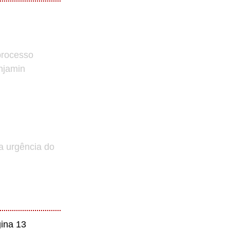
processo
enjamin
a urgência do
ina 13