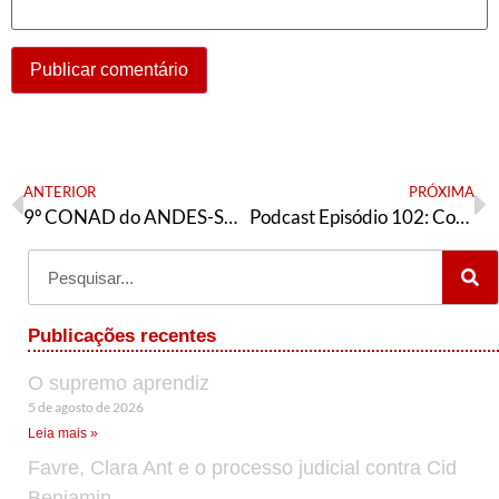
ANTERIOR
PRÓXIMA
9º CONAD do ANDES-SN e o Dia Nacional de Luta contra a Reforma Administrativa
Podcast Episódio 102: Começou a campanha eleitoral, a luta contra a criminalização na UFERSA e a questão da unidade palestina
Publicações recentes
O supremo aprendiz
5 de agosto de 2026
Leia mais »
Favre, Clara Ant e o processo judicial contra Cid
Benjamin