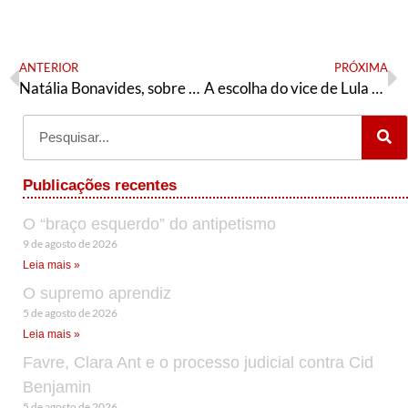
ANTERIOR
PRÓXIMA
Natália Bonavides, sobre Alckmin como vice de Lula: “seria um grande erro”
A escolha do vice de Lula e de qual construção política precisamos nos estados
Publicações recentes
O “braço esquerdo” do antipetismo
9 de agosto de 2026
Leia mais »
O supremo aprendiz
5 de agosto de 2026
Leia mais »
Favre, Clara Ant e o processo judicial contra Cid
Benjamin
5 de agosto de 2026