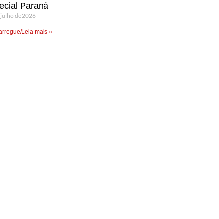
ecial Paraná
 julho de 2026
rregue/Leia mais »