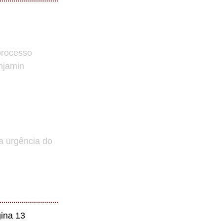
processo
enjamin
a urgência do
ina 13