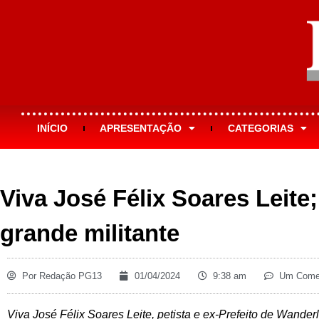
INÍCIO
APRESENTAÇÃO
CATEGORIAS
Viva José Félix Soares Leite
grande militante
Por
Redação PG13
01/04/2024
9:38 am
Um Comen
Viva José Félix Soares Leite, petista e ex-Prefeito de Wanderl