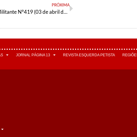
PRÓXIMA
Orientação Militante N°419 (03 de abril de 2024)
AS
JORNAL PÁGINA 13
REVISTA ESQUERDA PETISTA
REGIÕE