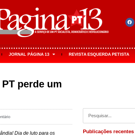
JORNAL PÁGINA 13
REVISTA ESQUERDA PETISTA
; PT perde um
tário
Publicações recentes
ândia! Dia de luto para os