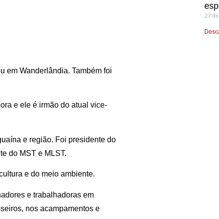
esp
27 de
Desca
ou em Wanderlândia. Também foi
ra e ele é irmão do atual vice-
guaína e região. Foi presidente do
ente do MST e MLST.
icultura e do meio ambiente.
lhadores e trabalhadoras em
osseiros, nos acampamentos e