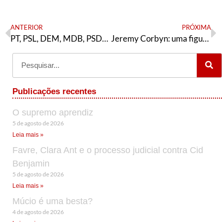
ANTERIOR
PRÓXIMA
PT, PSL, DEM, MDB, PSDB, PSB, PDT, PCDOB, CIDADANIA, PV, REDE…o que é isso, companheiros/as?
Jeremy Corbyn: uma figura imprescindível
Publicações recentes
O supremo aprendiz
5 de agosto de 2026
Leia mais »
Favre, Clara Ant e o processo judicial contra Cid
Benjamin
5 de agosto de 2026
Leia mais »
Múcio é uma besta?
4 de agosto de 2026