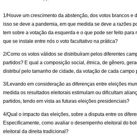
1/Houve um crescimento da abstenção, dos votos brancos e 
isso se deve a pandemia, em que medida se deve a razões polí
tem sobre a votação da esquerda e o que pode ser feito para r
que se instale entre nós o voto facultativo na prática?
2/Como os votos válidos se distribuíram pelos diferentes camp
partidos? E qual a composição social, étnica, de gênero, gera
distribuí pelo tamanho de cidade, da votação de cada campo p
3/Levando em consideração as diferenças entre eleições muni
medida os resultados eleitorais estimulam ou dificultam alianç
partidos, tendo em vista as futuras eleições presidenciais?
4/Qual o impacto das eleições, sobre a disputa entre os difere
Especificamente, como avaliar o desempenho eleitoral do b
eleitoral da direita tradicional?