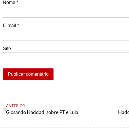
Nome
*
E-mail
*
Site
ANTERIOR
Glosando Haddad, sobre PT e Lula
Hadd