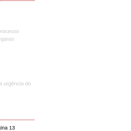
processo
enjamin
a urgência do
ina 13