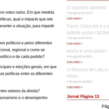
O supremo aprendiz
dos votos nulos. Em que medida
5 de agosto de 2026
Leia mais »
ticas, qual o impacto que isto
Favre, Clara Ant e o 
everter a situação, para impedir
judicial contra Cid B
5 de agosto de 2026
os políticos e pelos diferentes
Leia mais »
cional, regional e como se
Múcio é uma besta?
4 de agosto de 2026
olítico e de cada partido?
Leia mais »
cipais e eleições gerais, em que
O discurso de Lula e 
as políticas entre os diferentes
futuro
4 de agosto de 2026
Leia mais »
ntes setores da direita?
Jornal Página 13
olsonarismo e o desempenho
Pág