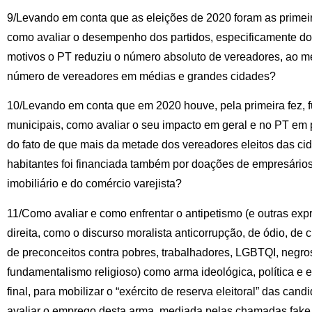
9/Levando em conta que as eleições de 2020 foram as primei
como avaliar o desempenho dos partidos, especificamente do
motivos o PT reduziu o número absoluto de vereadores, ao
número de vereadores em médias e grandes cidades?
10/Levando em conta que em 2020 houve, pela primeira fez, f
municipais, como avaliar o seu impacto em geral e no PT em p
do fato de que mais da metade dos vereadores eleitos das ci
habitantes foi financiada também por doações de empresários
imobiliário e do comércio varejista?
11/Como avaliar e como enfrentar o antipetismo (e outras ex
direita, como o discurso moralista anticorrupção, de ódio, de 
de preconceitos contra pobres, trabalhadores, LGBTQI, negro
fundamentalismo religioso) como arma ideológica, política e e
final, para mobilizar o “exército de reserva eleitoral” das ca
avaliar o emprego desta arma, mediada pelas chamadas fake n