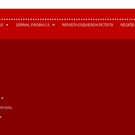
AS
JORNAL PÁGINA 13
REVISTA ESQUERDA PETISTA
REGIÕE
PETISTA