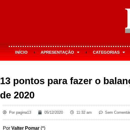
INÍCIO
APRESENTAÇÃO
CATEGORIAS
13 pontos para fazer o balan
de 2020
Por
pagina13
05/12/2020
11:32 am
Sem Comentár
Por
Valter Pomar
(*)