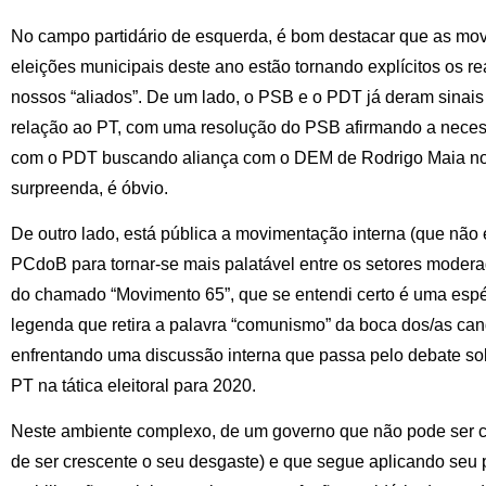
No campo partidário de esquerda, é bom destacar que as mov
eleições municipais deste ano estão tornando explícitos os re
nossos “aliados”. De um lado, o PSB e o PDT já deram sinai
relação ao PT, com uma resolução do PSB afirmando a necess
com o PDT buscando aliança com o DEM de Rodrigo Maia no
surpreenda, é óbvio.
De outro lado, está pública a movimentação interna (que nã
PCdoB para tornar-se mais palatável entre os setores modera
do chamado “Movimento 65”, que se entendi certo é uma esp
legenda que retira a palavra “comunismo” da boca dos/as c
enfrentando uma discussão interna que passa pelo debate so
PT na tática eleitoral para 2020.
Neste ambiente complexo, de um governo que não pode ser c
de ser crescente o seu desgaste) e que segue aplicando seu 