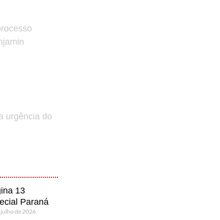
processo
enjamin
a urgência do
ina 13
ecial Paraná
 julho de 2026