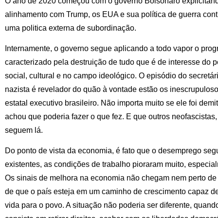
O ano de 2020 começou com o governo Bolsonaro explicitan
alinhamento com Trump, os EUA e sua política de guerra contr
uma politica externa de subordinação.
Internamente, o governo segue aplicando a todo vapor o progra
caracterizado pela destruição de tudo que é de interesse do 
social, cultural e no campo ideológico. O episódio do secretá
nazista é revelador do quão à vontade estão os inescrupulos
estatal executivo brasileiro. Não importa muito se ele foi demit
achou que poderia fazer o que fez. E que outros neofascistas
seguem lá.
Do ponto de vista da economia, é fato que o desemprego seg
existentes, as condições de trabalho pioraram muito, especial
Os sinais de melhora na economia não chegam nem perto de 
de que o país esteja em um caminho de crescimento capaz d
vida para o povo. A situação não poderia ser diferente, qua