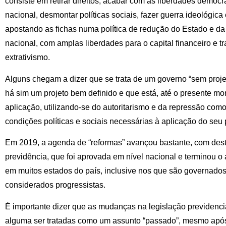
consiste em retirar direitos, acabar com as liberdades democ
nacional, desmontar políticas sociais, fazer guerra ideológica 
apostando as fichas numa política de redução do Estado e da 
nacional, com amplas liberdades para o capital financeiro e t
extrativismo.
Alguns chegam a dizer que se trata de um governo “sem proje
há sim um projeto bem definido e que está, até o presente mo
aplicação, utilizando-se do autoritarismo e da repressão como
condições políticas e sociais necessárias à aplicação do seu
Em 2019, a agenda de “reformas” avançou bastante, com dest
previdência, que foi aprovada em nível nacional e terminou 
em muitos estados do país, inclusive nos que são governados
considerados progressistas.
É importante dizer que as mudanças na legislação previdenc
alguma ser tratadas como um assunto “passado”, mesmo após