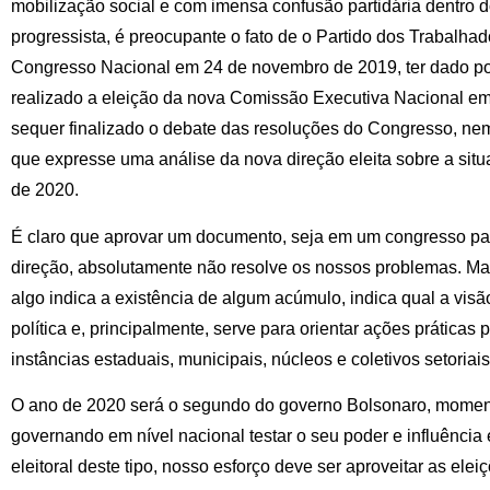
mobilização social e com imensa confusão partidária dentro
progressista, é preocupante o fato de o Partido dos Trabalhad
Congresso Nacional em 24 de novembro de 2019, ter dado po
realizado a eleição da nova Comissão Executiva Nacional em 
sequer finalizado o debate das resoluções do Congresso, ne
que expresse uma análise da nova direção eleita sobre a situa
de 2020.
É claro que aprovar um documento, seja em um congresso par
direção, absolutamente não resolve os nossos problemas. M
algo indica a existência de algum acúmulo, indica qual a visã
política e, principalmente, serve para orientar ações práticas p
instâncias estaduais, municipais, núcleos e coletivos setoriai
O ano de 2020 será o segundo do governo Bolsonaro, momen
governando em nível nacional testar o seu poder e influência
eleitoral deste tipo, nosso esforço deve ser aproveitar as ele