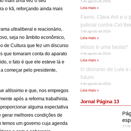
do mais uma vez o seu
5 de agosto de 2026
Leia mais »
a o Irã, reforçando ainda mais
Favre, Clara Ant e o 
judicial contra Cid B
ma ultraliberal e reacionário,
5 de agosto de 2026
povo, seja no âmbito econômico,
Leia mais »
rio de Cultura que fez um discurso
Múcio é uma besta?
4 de agosto de 2026
os que tomaram conta do aparato
Leia mais »
ido, o fato é que ele esteve lá e
O discurso de Lula e 
, a começar pelo presidente,
futuro
4 de agosto de 2026
ue altíssimo e que, nos empregos
Leia mais »
mente após a reforma trabalhista.
Jornal Página 13
proporcionar alguma expectativa
Pág
e gerar melhores condições de
esp
ndo temos um governo cuja agenda
27 de