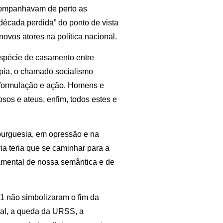
companhavam de perto as
década perdida” do ponto de vista
ovos atores na política nacional.
spécie de casamento entre
opia, o chamado socialismo
e formulação e ação. Homens e
iosos e ateus, enfim, todos estes e
burguesia, em opressão e na
ria teria que se caminhar para a
amental de nossa semântica e de
1 não simbolizaram o fim da
real, a queda da URSS, a