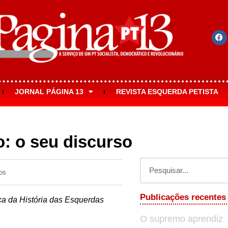
JORNAL PÁGINA 13
REVISTA ESQUERDA PETISTA
: o seu discurso
os
Publicações recentes
ica da História das Esquerdas
O supremo aprendiz