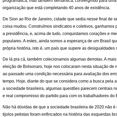
programática, mas também semântica, convergindo para uma 
organização que está completando 40 anos de existência.
De Sion ao Rio de Janeiro, cidade que sedia nesse final de s
coisa mudou. Construímos sindicatos e coletivos, ganhamos p
a presidência, e, acima de tudo, conquistamos corações e me
populares. A estes, ainda somos a esperança de um Brasil que
própria história, isto é, um país que supere as desigualdades s
De lá pra cá, também colecionamos algumas derrotas. A mais 
eleição de Bolsonaro, hoje nos colocaram nesta situação de 
ao passado uma condição necessária para avaliação dos erro
tempo. Hoje, diante do que se considera como a busca pela a
a sociedade brasileira, algumas questões parecem centrais 
e real compromisso do partido para com os trabalhadores do B
Não há dúvidas de que a sociedade brasileira de 2020 não é
tijolos petistas foram enfincados na história das esquerdas br