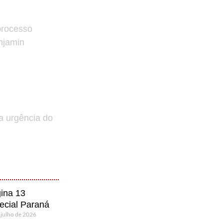
processo
enjamin
a urgência do
ina 13
ecial Paraná
 julho de 2026