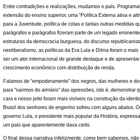
Entre contradições e realizações, mudamos o país. Programas
extensão do ensino superior, uma “Política Externa ativa e al
para a Juventude, política de cotas e tantas outras medidas 
parágrafos e parágrafos fizeram parte de um legado eminentem
estruturas da democracia burguesa, do discurso republicanis
neoliberalismo, as políticas da Era Lula e Dilma foram o mai
ser um ator internacional de grande destaque e de apresent
crescimento econômico com distribuição de renda.
Falamos de “empoderamento” dos negros, das mulheres e d
para “sairmos do armário” das opressões, isto é, demonstrar
cara e nosso jeito foram mais visíveis na construção da ident
Brasil dos senhores de engenho sofreu com alguns abalos. 
governo Lula, o presidente mais popular da História, express
um país que aparentemente dava certo.
O final dessa narrativa infelizmente, como bem sabemos, não fo