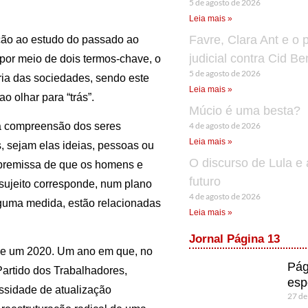
5 de agosto de 2026
Leia mais »
Favre, Clara Ant e o 
ção ao estudo do passado ao
judicial contra Cid B
 por meio de dois termos-chave, o
5 de agosto de 2026
ória das sociedades, sendo este
Leia mais »
 olhar para “trás”.
Múcio é uma besta?
4 de agosto de 2026
a compreensão dos seres
Leia mais »
, sejam elas ideias, pessoas ou
O discurso de Lula e 
a premissa de que os homens e
futuro
 sujeito corresponde, num plano
4 de agosto de 2026
lguma medida, estão relacionadas
Leia mais »
Jornal Página 13
 de um 2020. Um ano em que, no
Pág
 Partido dos Trabalhadores,
esp
ssidade de atualização
27 de