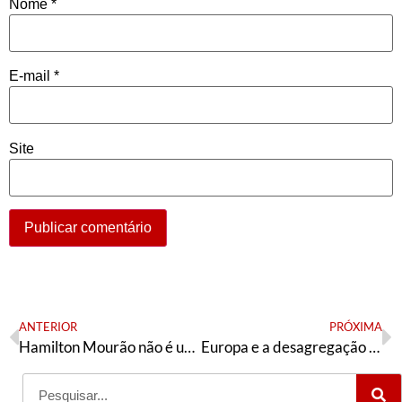
Nome
*
E-mail
*
Site
ANTERIOR
PRÓXIMA
Hamilton Mourão não é uma vaca fardada
Europa e a desagregação do sistema capitalista – V