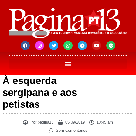
À esquerda
sergipana e aos
petistas
Por
pagina13
05/09/2019
10:45 am
Sem Comentários