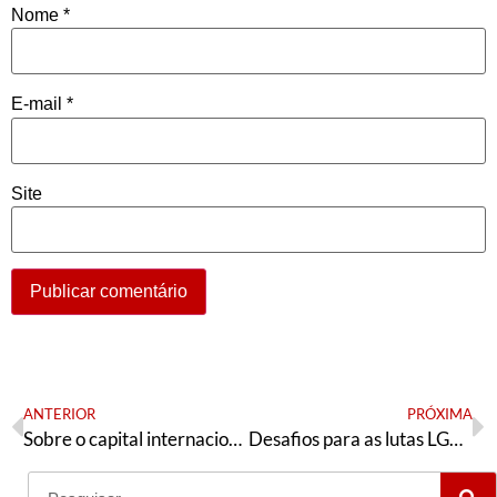
Nome
*
E-mail
*
Site
ANTERIOR
PRÓXIMA
Sobre o capital internacional na Companhia Vale do Rio Doce
Desafios para as lutas LGBTQIA+ em tempos de ofensivas fascistas, ultra neoliberais e imperialistas