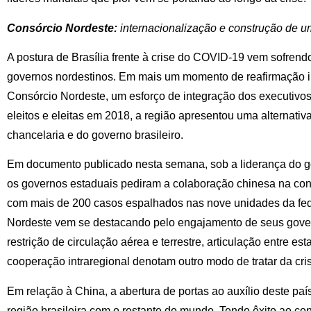
Consórcio Nordeste:
internacionalização e construção de um
A postura de Brasília frente à crise do COVID-19 vem sofrendo
governos nordestinos. Em mais um momento de reafirmação i
Consórcio Nordeste, um esforço de integração dos executivos 
eleitos e eleitas em 2018, a região apresentou uma alternati
chancelaria e do governo brasileiro.
Em documento publicado nesta semana, sob a liderança do g
os governos estaduais pediram a colaboração chinesa na co
com mais de 200 casos espalhados nas nove unidades da fe
Nordeste vem se destacando pelo engajamento de seus gov
restrição de circulação aérea e terrestre, articulação entre est
cooperação intraregional denotam outro modo de tratar da cri
Em relação à China, a abertura de portas ao auxílio deste pa
região brasileira com o restante do mundo. Tendo êxito ao c