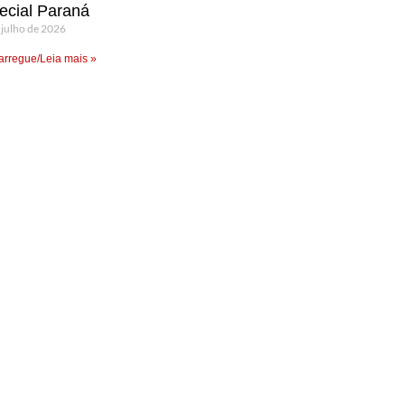
ecial Paraná
 julho de 2026
rregue/Leia mais »