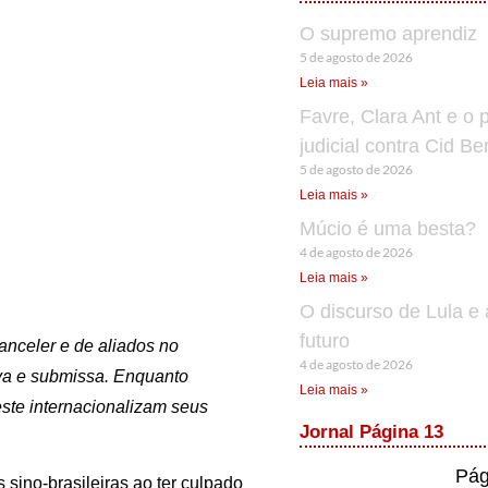
O supremo aprendiz
5 de agosto de 2026
Leia mais »
Favre, Clara Ant e o 
judicial contra Cid B
5 de agosto de 2026
Leia mais »
Múcio é uma besta?
4 de agosto de 2026
Leia mais »
O discurso de Lula e 
futuro
nceler e de aliados no
4 de agosto de 2026
iva e submissa. Enquanto
Leia mais »
te internacionalizam seus
Jornal Página 13
Pág
 sino-brasileiras ao ter culpado