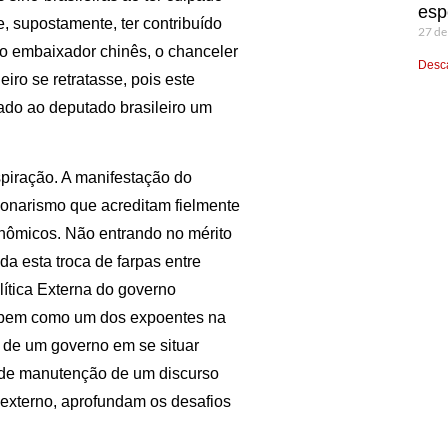
esp
, supostamente, ter contribuído
27 de
do embaixador chinês, o chanceler
Desca
iro se retratasse, pois este
ado ao deputado brasileiro um
piração. A manifestação do
sonarismo que acreditam fielmente
onômicos. Não entrando no mérito
da esta troca de farpas entre
lítica Externa do governo
, bem como um dos expoentes na
s de um governo em se situar
s de manutenção de um discurso
 externo, aprofundam os desafios