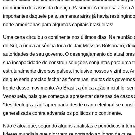
no número de casos da doença. Pasmem: A empresa aérea Am
importantes daquele país, semanas atrás já havia restringin
norte-americanas para algumas capitais brasileiras!
Uma cena circulou o continente nos últimos dias. Na reunião
do Sul, a única ausência foi a de Jair Messias Bolsonaro, deix
autoridades de seu governo. O desengajamento do atual presi
sua incapacidade de construir soluções conjuntas para uma t
estruturalmente diversos países, inclusive nossos vizinhos. 
de que seria preciso fechar as fronteiras, muitos dos governo
frente desse movimento. Ao Brasil, a única ação inicial foi sen
Venezuela, país que começa a apresentar dezenas de casos 
“desideologização” apregoada desde o ano eleitoral se const
generalizada contra adversários políticos no continente.
Não é atoa que, segundo alguns analistas e periódicos inter
líderes mundiais que pior vem se portando ao longo da crise.