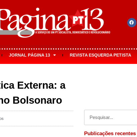
JORNAL PÁGINA 13
REVISTA ESQUERDA PETISTA
tica Externa: a
rno Bolsonaro
os
Publicações recentes