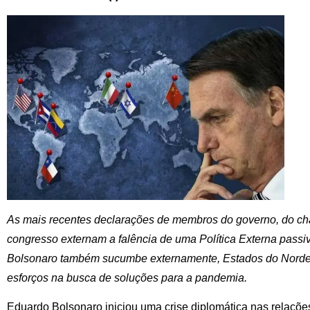
As mais recentes declarações de membros do governo, do cha
congresso externam a falência de uma Política Externa pass
Bolsonaro também sucumbe externamente, Estados do Nordes
esforços na busca de soluções para a pandemia.
Eduardo Bolsonaro iniciou uma crise diplomática nas relações