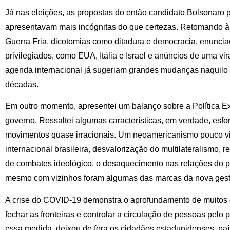
Já nas eleições, as propostas do então candidato Bolsonaro p
apresentavam mais incógnitas do que certezas. Retomando à
Guerra Fria, dicotomias como ditadura e democracia, enuncia
privilegiados, como EUA, Itália e Israel e anúncios de uma v
agenda internacional já sugeriam grandes mudanças naquilo q
décadas.
Em outro momento, apresentei um balanço sobre a Política Ex
governo. Ressaltei algumas características, em verdade, esfo
movimentos quase irracionais. Um neoamericanismo pouco vist
internacional brasileira, desvalorização do multilateralismo, re
de combates ideológico, o desaquecimento nas relações do pa
mesmo com vizinhos foram algumas das marcas da nova gest
A crise do COVID-19 demonstra o aprofundamento de muitos 
fechar as fronteiras e controlar a circulação de pessoas pelo 
essa medida, deixou de fora os cidadãos estadunidenses, paí