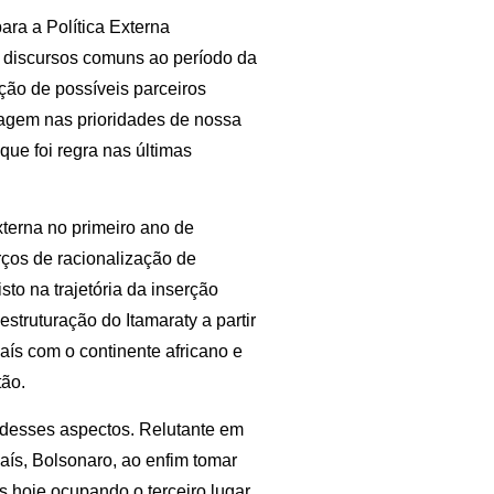
ara a Política Externa
 discursos comuns ao período da
ção de possíveis parceiros
iragem nas prioridades de nossa
ue foi regra nas últimas
terna no primeiro ano de
rços de racionalização de
o na trajetória da inserção
estruturação do Itamaraty a partir
ís com o continente africano e
ão.
desses aspectos. Relutante em
país, Bolsonaro, ao enfim tomar
s hoje ocupando o terceiro lugar