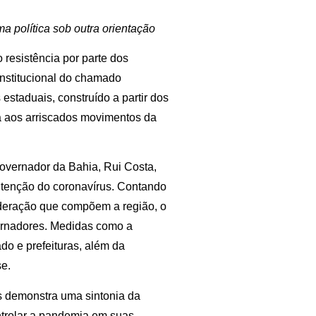
a política sob outra orientação
 resistência por parte dos
nstitucional do chamado
estaduais, construído a partir dos
va aos arriscados movimentos da
overnador da Bahia, Rui Costa,
ntenção do coronavírus. Contando
deração que compõem a região, o
ernadores. Medidas como a
ado e prefeituras, além da
se.
ís demonstra uma sintonia da
ontrolar a pandemia em suas