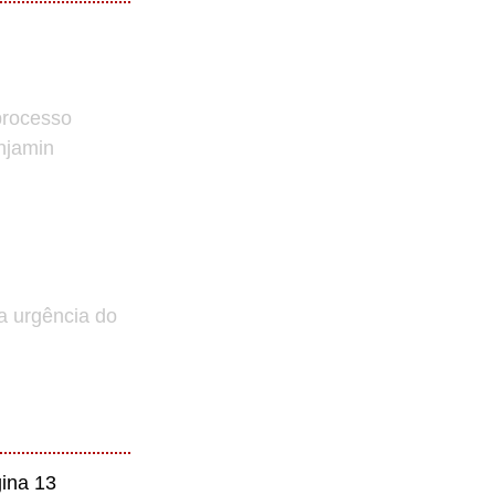
processo
enjamin
a urgência do
ina 13