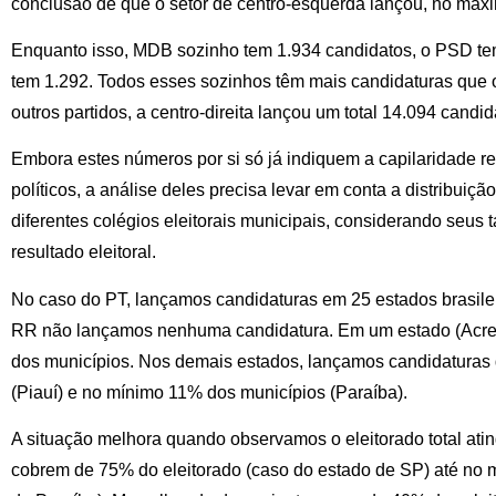
conclusão de que o setor de centro-esquerda lançou, no máxi
Enquanto isso, MDB sozinho tem 1.934 candidatos, o PSD te
tem 1.292. Todos esses sozinhos têm mais candidaturas que
outros partidos, a centro-direita lançou um total 14.094 candida
Embora estes números por si só já indiquem a capilaridade r
políticos, a análise deles precisa levar em conta a distribuiç
diferentes colégios eleitorais municipais, considerando seus 
resultado eleitoral.
No caso do PT, lançamos candidaturas em 25 estados brasile
RR não lançamos nenhuma candidatura. Em um estado (Acre
dos municípios. Nos demais estados, lançamos candidatura
(Piauí) e no mínimo 11% dos municípios (Paraíba).
A situação melhora quando observamos o eleitorado total ati
cobrem de 75% do eleitorado (caso do estado de SP) até no 