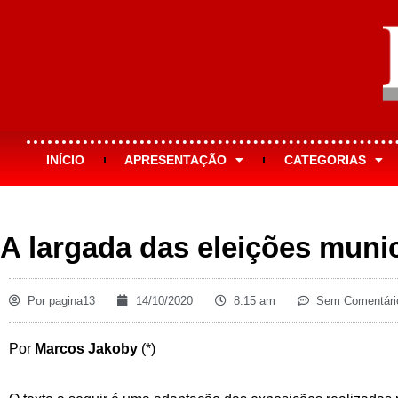
INÍCIO
APRESENTAÇÃO
CATEGORIAS
A largada das eleições muni
Por
pagina13
14/10/2020
8:15 am
Sem Comentári
Por
Marcos Jakoby
(*)