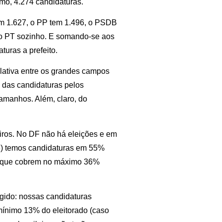
mo, 4.274 candidaturas.
m 1.627, o PP tem 1.496, o PSDB
 o PT sozinho. E somando-se aos
turas a prefeito.
elativa entre os grandes campos
ão das candidaturas pelos
tamanhos. Além, claro, do
iros. No DF não há eleições e em
) temos candidaturas em 55%
s que cobrem no máximo 36%
ngido: nossas candidaturas
mínimo 13% do eleitorado (caso