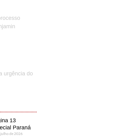
processo
enjamin
a urgência do
ina 13
ecial Paraná
 julho de 2026