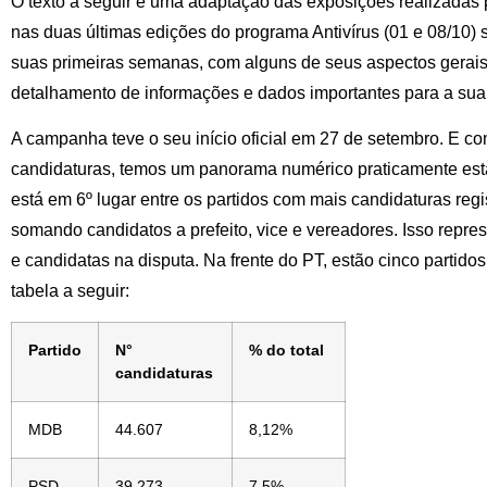
O texto a seguir é uma adaptação das exposições realizadas 
nas duas últimas edições do programa Antivírus (01 e 08/10) 
suas primeiras semanas, com alguns de seus aspectos gerais
detalhamento de informações e dados importantes para a sua 
A campanha teve o seu início oficial em 27 de setembro. E co
candidaturas, temos um panorama numérico praticamente esta
está em 6º lugar entre os partidos com mais candidaturas reg
somando candidatos a prefeito, vice e vereadores. Isso repre
e candidatas na disputa. Na frente do PT, estão cinco partido
tabela a seguir:
Partido
N°
% do total
candidaturas
MDB
44.607
8,12%
PSD
39.273
7,5%