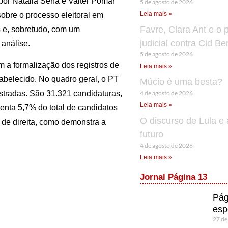
por Natália Sena e Valter Pomar
5 de agosto de 2026
Leia mais »
sobre o processo eleitoral em
Favre, Clara Ant e o 
 e, sobretudo, com um
judicial contra Cid B
análise.
5 de agosto de 2026
m a formalização dos registros de
Leia mais »
belecido. No quadro geral, o PT
Múcio é uma besta?
4 de agosto de 2026
istradas. São 31.321 candidaturas,
Leia mais »
senta 5,7% do total de candidatos
O discurso de Lula e 
s de direita, como demonstra a
futuro
4 de agosto de 2026
Leia mais »
Jornal Página 13
Pág
esp
27 de