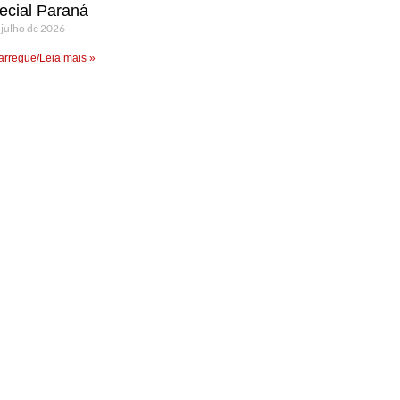
ecial Paraná
 julho de 2026
rregue/Leia mais »