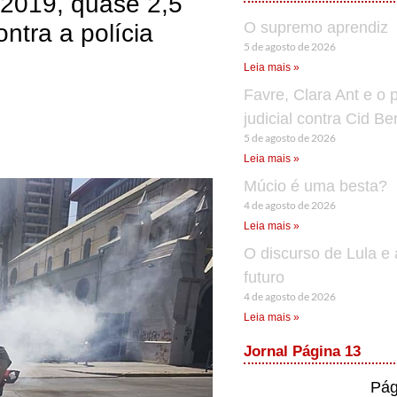
 2019, quase 2,5
O supremo aprendiz
ontra a polícia
5 de agosto de 2026
Leia mais »
Favre, Clara Ant e o 
judicial contra Cid B
5 de agosto de 2026
Leia mais »
Múcio é uma besta?
4 de agosto de 2026
Leia mais »
O discurso de Lula e 
futuro
4 de agosto de 2026
Leia mais »
Jornal Página 13
Pág