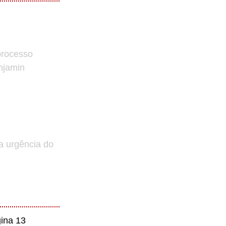
processo
enjamin
a urgência do
ina 13