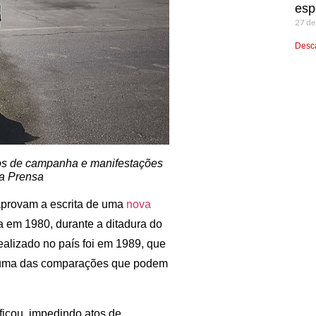
esp
27 de
Desca
os de campanha e manifestações
sa Prensa
aprovam a escrita de uma
nova
a em 1980, durante a ditadura do
ealizado no país foi em 1989, que
o é uma das comparações que podem
ificou, impedindo atos de