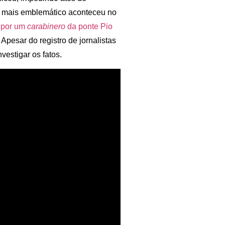
o mais emblemático aconteceu no
 por um
carabinero
da ponte Pio
 Apesar do registro de jornalistas
vestigar os fatos.