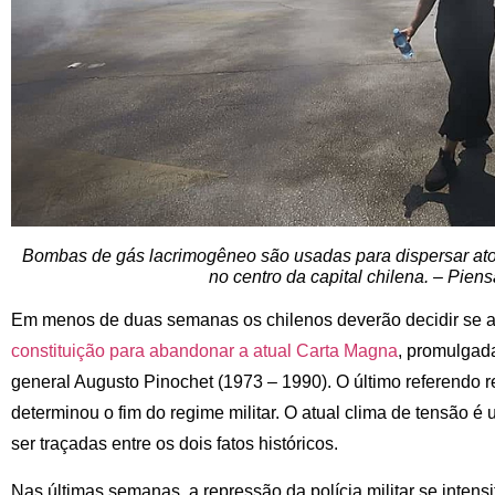
Bombas de gás lacrimogêneo são usadas para dispersar at
no centro da capital chilena. – Pien
Em menos de duas semanas os chilenos deverão decidir se 
constituição para abandonar a atual Carta Magna
, promulgad
general Augusto Pinochet (1973 – 1990). O último referendo r
determinou o fim do regime militar. O atual clima de tensã
ser traçadas entre os dois fatos históricos.
Nas últimas semanas, a repressão da polícia militar se intens