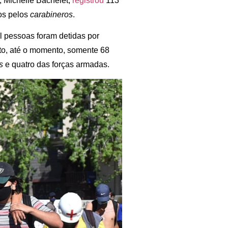
, Michelle Bachelet,
registrou
113
dos pelos
carabineros
.
l pessoas foram detidas por
to, até o momento, somente 68
s
e quatro das forças armadas.