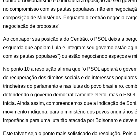
contra o Bolsonarismo e combaterá a oposição ao seu gover
no compromisso com as pautas populares, não em negociaçã
composição de Ministérios. Enquanto o centrão negocia cargos
negociação de propostas”.
Ao contrapor sua posição a do Centrão, o PSOL deixa a pergu
esquerda que apoiam Lula e integram seu governo estão agin
com as pautas populares”) ou estão negociando espaços e mi
No ponto 10 a resolução afirma que “o PSOL apoiará o gover
de recuperação dos direitos sociais e de interesses populare
trincheiras do parlamento e nas lutas do povo brasileiro, com
defendendo o governo democraticamente eleito, mas o PSOL 
inicia. Ainda assim, compreendemos que a indicação de Soni
movimento indígena, para o ministério dos povos originários
importância para uma luta tão atacada por Bolsonaro e deve se
Este talvez seja o ponto mais sofisticado da resolução. Pois o