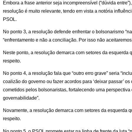
Embora a frase anterior seja incompreensível (“dúvida entre”),
resolução é muito relevante, tendo em vista a notória influênc
PSOL.
No ponto 3, a resolução defende enfrentar o bolsonarismo “na 
“enfrentamento e não a conciliação. Por isso não aceitaremos
Neste ponto, a resolução demarca com setores da esquerda q
respeito.
No ponto 4, a resolução fala que “outro erro grave” seria “inclu
coalizão do governo ou fazer acordos para ‘deixar passar’ os d
cometidos pelos bolsonaristas, fortalecendo uma perspectiva
governabilidade”.
Novamente, a resolução demarca com setores da esquerda qu
respeito.
No ponto 5, o PSOL promete estar na linha de frente da luta 