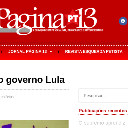
JORNAL PÁGINA 13
REVISTA ESQUERDA PETISTA
o governo Lula
ntários
Publicações recentes
O supremo aprendiz