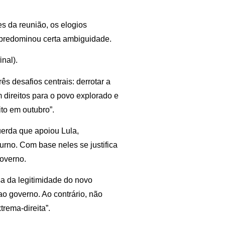
s da reunião, os elogios
predominou certa ambiguidade.
inal).
ês desafios centrais: derrotar a
 direitos para o povo explorado e
ito em outubro”.
uerda que apoiou Lula,
urno. Com base neles se justifica
governo.
sa da legitimidade do novo
ao governo. Ao contrário, não
rema-direita”.