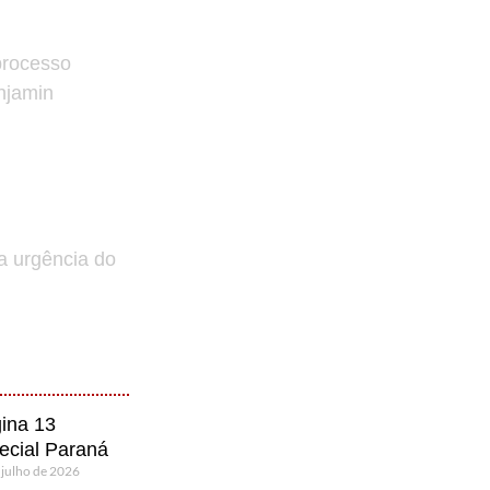
processo
enjamin
a urgência do
ina 13
ecial Paraná
 julho de 2026