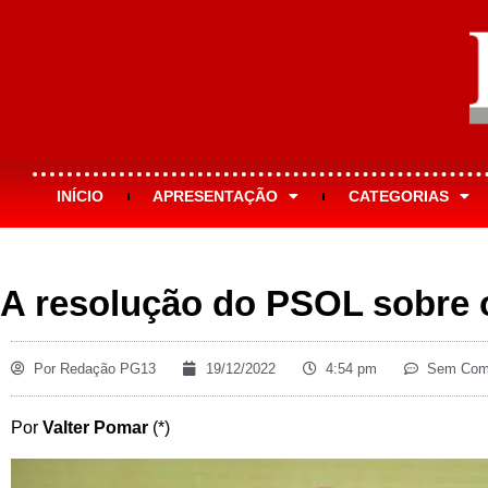
INÍCIO
APRESENTAÇÃO
CATEGORIAS
A resolução do PSOL sobre 
Por
Redação PG13
19/12/2022
4:54 pm
Sem Come
Por
Valter Pomar
(*)