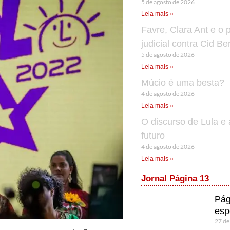
5 de agosto de 2026
Leia mais »
Favre, Clara Ant e o 
judicial contra Cid B
5 de agosto de 2026
Leia mais »
Múcio é uma besta?
4 de agosto de 2026
Leia mais »
O discurso de Lula e 
futuro
4 de agosto de 2026
Leia mais »
Jornal Página 13
Pág
esp
27 de