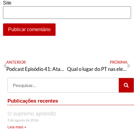
Site
ANTERIOR
PRÓXIMA
Podcast Episódio 41: Ataques ao Glenn, a questão do “elogio aos ditadores”, Conferência da JAE e as definições na Bolívia
Qual o lugar do PT nas eleições municipais?
Publicações recentes
O supremo aprendiz
5 de agosto de 2026
Leia mais »