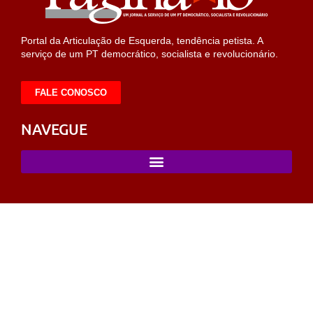
Portal da Articulação de Esquerda, tendência petista. A
serviço de um PT democrático, socialista e revolucionário.
FALE CONOSCO
NAVEGUE
ahabet
https://milliol.com/
selcuksports
taraftarium24
taraftarium24