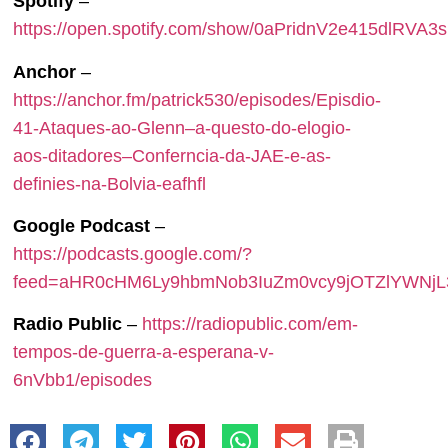
Spotify
–
https://open.spotify.com/show/0aPridnV2e415dlRVA3
Anchor
–
https://anchor.fm/patrick530/episodes/Episdio-
41-Ataques-ao-Glenn–a-questo-do-elogio-
aos-ditadores–Conferncia-da-JAE-e-as-
definies-na-Bolvia-eafhfl
Google Podcast
–
https://podcasts.google.com/?
feed=aHR0cHM6Ly9hbmNob3IuZm0vcy9jOTZlYW
Radio Public
–
https://radiopublic.com/em-
tempos-de-guerra-a-esperana-v-
6nVbb1/episodes