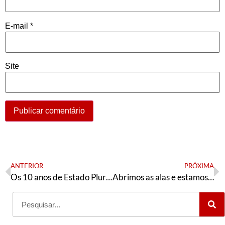
E-mail
*
Site
ANTERIOR
PRÓXIMA
Os 10 anos de Estado Plurinacional da Bolívia: Forças populares continuam vivas mas sem ilusões
Abrimos as alas e estamos passando