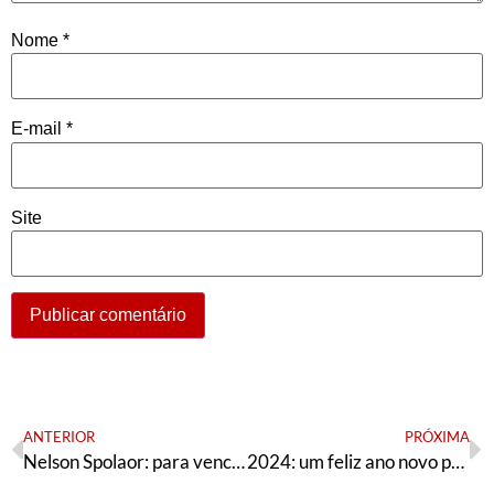
Nome
*
E-mail
*
Site
ANTERIOR
PRÓXIMA
Nelson Spolaor: para vencer e avançar em São Leopoldo!
2024: um feliz ano novo para o SUS? – reflexões (pessimistas?) de um velho sanitarista