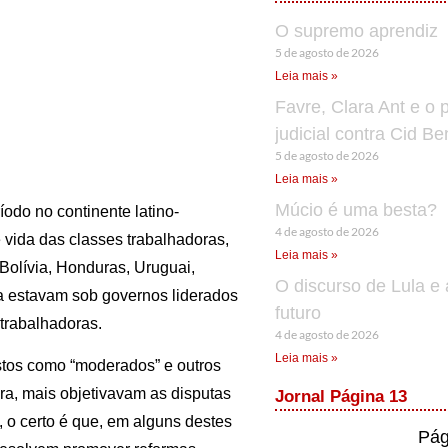
O supremo aprendiz
5 de agosto de 2026
Leia mais »
Favre, Clara Ant e o 
judicial contra Cid B
5 de agosto de 2026
Leia mais »
Múcio é uma besta?
odo no continente latino-
4 de agosto de 2026
vida das classes trabalhadoras,
Leia mais »
 Bolívia, Honduras, Uruguai,
O discurso de Lula e 
ria estavam sob governos liderados
futuro
 trabalhadoras.
4 de agosto de 2026
Leia mais »
stos como “moderados” e outros
gra, mais objetivavam as disputas
Jornal Página 13
 o certo é que, em alguns destes
Pág