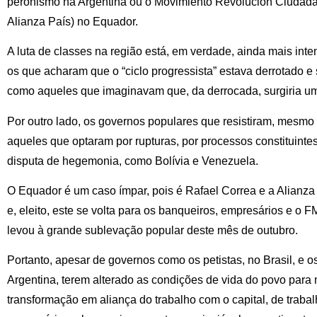
peronismo na Argentina ou o Movimiento Revolución Ciudada
Alianza País) no Equador.
A luta de classes na região está, em verdade, ainda mais inten
os que acharam que o “ciclo progressista” estava derrotado 
como aqueles que imaginavam que, da derrocada, surgiria um
Por outro lado, os governos populares que resistiram, mesmo
aqueles que optaram por rupturas, por processos constituinte
disputa de hegemonia, como Bolívia e Venezuela.
O Equador é um caso ímpar, pois é Rafael Correa e a Alianz
e, eleito, este se volta para os banqueiros, empresários e o 
levou à grande sublevação popular deste mês de outubro.
Portanto, apesar de governos como os petistas, no Brasil, e o
Argentina, terem alterado as condições de vida do povo para
transformação em aliança do trabalho com o capital, de traba