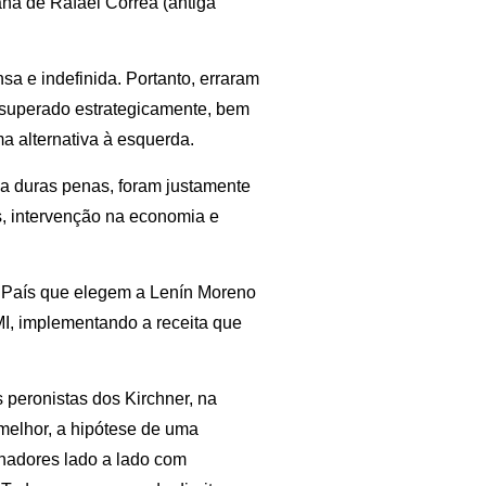
na de Rafael Correa (antiga
sa e indefinida. Portanto, erraram
e superado estrategicamente, bem
a alternativa à esquerda.
 a duras penas, foram justamente
s, intervenção na economia e
a País que elegem a Lenín Moreno
FMI, implementando a receita que
s peronistas dos Kirchner, na
 melhor, a hipótese de uma
lhadores lado a lado com