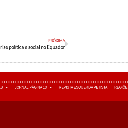
PRÓXIMA
rise política e social no Equador
AS
JORNAL PÁGINA 13
REVISTA ESQUERDA PETISTA
REGIÕE