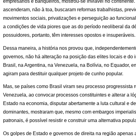
empresários e banqueiros, mostrou-se inviável no continente.
ascenderam, não à toa, buscaram reformas trabalhistas, previ
movimentos sociais, privatizações e perseguição ao funciona
a condições de vida piores que as do período neoliberal da 
possuidores, portanto, têm interesses opostos e insuperáveis.
Dessa maneira, a história nos provou que, independentemen
governos, não há alteração na posição das elites locais e do
Brasil, na Argentina, na Venezuela, na Bolívia, no Equador, e
agiram para destituir qualquer projeto de cunho popular.
Mas, se países como Brasil viram seu processo progressista ru
Venezuela, ao convocar processos constituintes e alterar a lóg
Estado na economia, disputar abertamente a luta cultural e de
dominantes, mostraram que, mesmo com embargos imperialis
patronais, é possível resistir e construir uma alternativa popula
Os golpes de Estado e governos de direita na região apenas