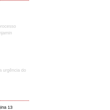
processo
enjamin
a urgência do
ina 13