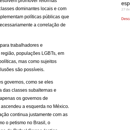
 resolvem promover reformas
esp
 classes dominantes locais e com
27 de
mplementam políticas públicas que
Desca
necessariamente a correlação de
para trabalhadores e
a região, populações LGBTs, em
olíticas, mas como sujeitos
lusões são possíveis.
ses governos, como se eles
a das classes subalternas e
o apenas os governos de
 ascendeu a esquerda no México.
zação continua justamente com as
o o petismo no Brasil, o