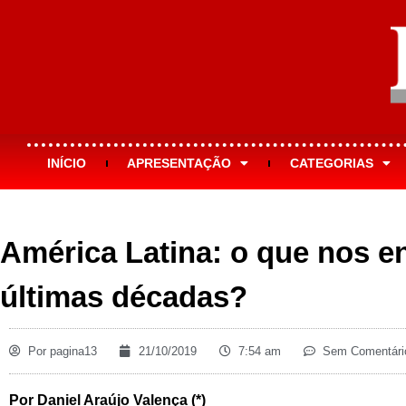
INÍCIO
APRESENTAÇÃO
CATEGORIAS
América Latina: o que nos e
últimas décadas?
Por
pagina13
21/10/2019
7:54 am
Sem Comentári
Por Daniel Araújo Valença (*)