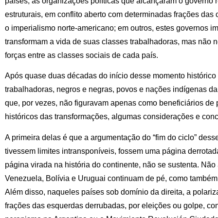
países, as organizações políticas que alcançaram o governo
estruturais, em conflito aberto com determinadas frações das
o imperialismo norte-americano; em outros, estes governos i
transformam a vida de suas classes trabalhadoras, mas não 
forças entre as classes sociais de cada país.
Após quase duas décadas do início desse momento histórico 
trabalhadoras, negros e negras, povos e nações indígenas d
que, por vezes, não figuravam apenas como beneficiários de p
históricos das transformações, algumas considerações e conc
A primeira delas é que a argumentação do “fim do ciclo” des
tivessem limites intransponíveis, fossem uma página derrotad
página virada na história do continente, não se sustenta. Nã
Venezuela, Bolívia e Uruguai continuam de pé, como também
Além disso, naqueles países sob domínio da direita, a polari
frações das esquerdas derrubadas, por eleições ou golpe, com