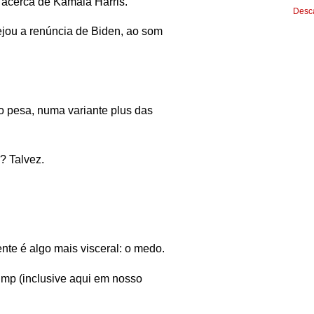
acerca de Kamala Harris.
Desca
ejou a renúncia de Biden, ao som
o pesa, numa variante plus das
? Talvez.
te é algo mais visceral: o medo.
ump (inclusive aqui em nosso