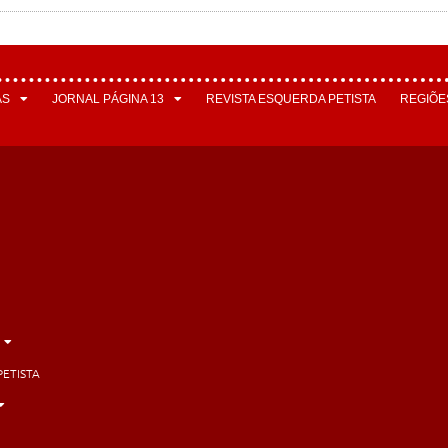
AS
JORNAL PÁGINA 13
REVISTA ESQUERDA PETISTA
REGIÕE
PETISTA