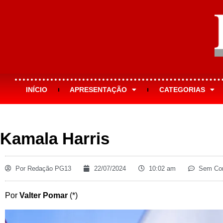
INÍCIO
APRESENTAÇÃO
CATEGORIAS
Kamala Harris
Por
Redação PG13
22/07/2024
10:02 am
Sem Com
Por
Valter Pomar
(*)