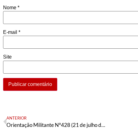
Nome
*
E-mail
*
Site
ANTERIOR
Orientação Militante N°428 (21 de julho de 2024)