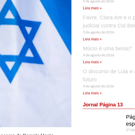
5 de agosto de 2026
Leia mais »
Favre, Clara Ant e o 
judicial contra Cid B
5 de agosto de 2026
Leia mais »
Múcio é uma besta?
4 de agosto de 2026
Leia mais »
O discurso de Lula e 
futuro
4 de agosto de 2026
Leia mais »
Jornal Página 13
Pág
esp
27 de