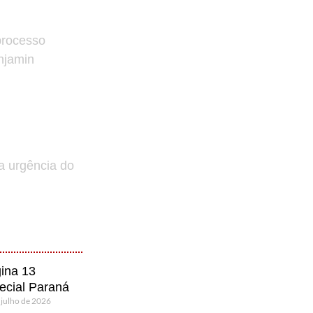
processo
enjamin
a urgência do
ina 13
ecial Paraná
 julho de 2026