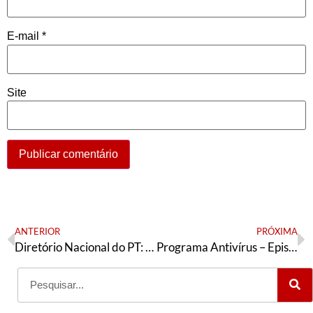
E-mail
*
Site
ANTERIOR
PRÓXIMA
Diretório Nacional do PT: “Em defesa da vida, dos empregos e da democracia: Fora, Bolsonaro!”
Programa Antivírus – Episódio 06