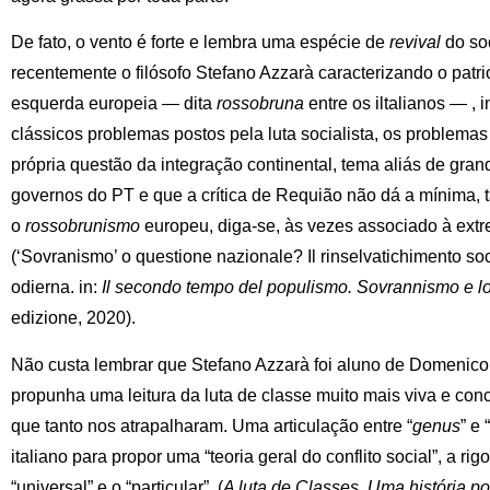
De fato, o vento é forte e lembra uma espécie de
revival
do so
recentemente o filósofo Stefano Azzarà caracterizando o patr
esquerda europeia — dita
rossobruna
entre os iltalianos — , 
clássicos problemas postos pela luta socialista, os problema
própria questão da integração continental, tema aliás de gra
governos do PT e que a crítica de Requião não dá a mínima, 
o
rossobrunismo
europeu, diga-se, às vezes associado à extr
(‘Sovranismo’ o questione nazionale? Il rinselvatichimento soci
odierna. in:
Il secondo tempo del populismo. Sovrannismo e lot
edizione, 2020).
Não custa lembrar que Stefano Azzarà foi aluno de Domenic
propunha uma leitura da luta de classe muito mais viva e con
que tanto nos atrapalharam. Uma articulação entre “
genus
” e “
italiano para propor uma “teoria geral do conflito social”, a rig
“universal” e o “particular”. (
A luta de Classes. Uma história polí