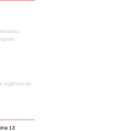
processo
enjamin
a urgência do
ina 13