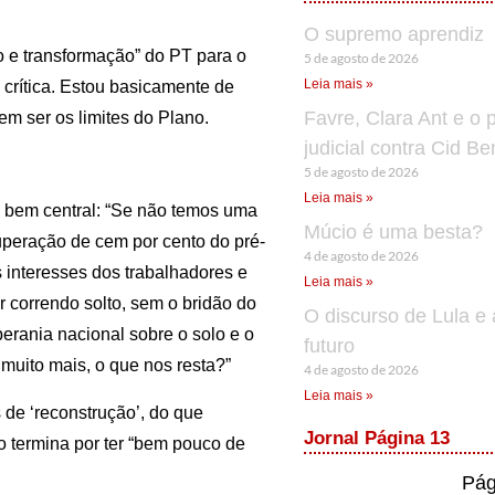
O supremo aprendiz
o e transformação” do PT para o
5 de agosto de 2026
Leia mais »
a crítica. Estou basicamente de
Favre, Clara Ant e o 
 ser os limites do Plano.
judicial contra Cid B
5 de agosto de 2026
Leia mais »
 bem central: “Se não temos uma
Múcio é uma besta?
cuperação de cem por cento do pré-
4 de agosto de 2026
 interesses dos trabalhadores e
Leia mais »
r correndo solto, sem o bridão do
O discurso de Lula e 
erania nacional sobre o solo e o
futuro
e muito mais, o que nos resta?”
4 de agosto de 2026
Leia mais »
de ‘reconstrução’, do que
Jornal Página 13
o termina por ter “bem pouco de
Pág