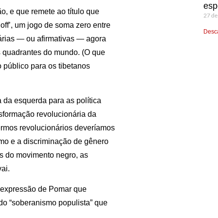
esp
o, e que remete ao título que
27 de
off’, um jogo de soma zero entre
Desca
tárias — ou afirmativas — agora
s quadrantes do mundo. (O que
o público para os tibetanos
 da esquerda para as política
nsformação revolucionária da
sermos revolucionários deveríamos
smo e a discriminação de gênero
as do movimento negro, as
ai.
a expressão de Pomar que
do “soberanismo populista” que