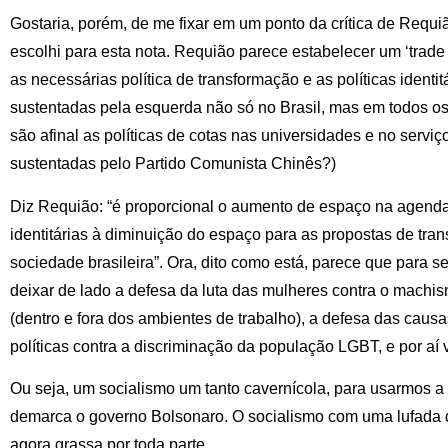
Gostaria, porém, de me fixar em um ponto da crítica de Requiã
escolhi para esta nota. Requião parece estabelecer um ‘trade 
as necessárias política de transformação e as políticas identi
sustentadas pela esquerda não só no Brasil, mas em todos o
são afinal as políticas de cotas nas universidades e no serviç
sustentadas pelo Partido Comunista Chinês?)
Diz Requião: “é proporcional o aumento de espaço na agenda
identitárias à diminuição do espaço para as propostas de tra
sociedade brasileira”. Ora, dito como está, parece que para 
deixar de lado a defesa da luta das mulheres contra o machi
(dentro e fora dos ambientes de trabalho), a defesa das caus
políticas contra a discriminação da população LGBT, e por aí v
Ou seja, um socialismo um tanto cavernícola, para usarmos 
demarca o governo Bolsonaro. O socialismo com uma lufada 
agora grassa por toda parte.