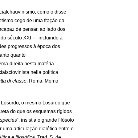
cialchauvinismo, como o disse
iotismo cego de uma fração da
incapaz de pensar, ao lado dos
s do século XXI — incluindo a
ndes progressos à época dos
tanto quanto
ema-direita nesta matéria
alsciovinista nella politica
ta di classe
. Roma: Momo
o Losurdo, o mesmo Losurdo que
creta do que os esquemas rígidos
species
“, insistia o grande filósofo
or uma articulação dialética entre o
tica e filosófica.
Trad. S. de