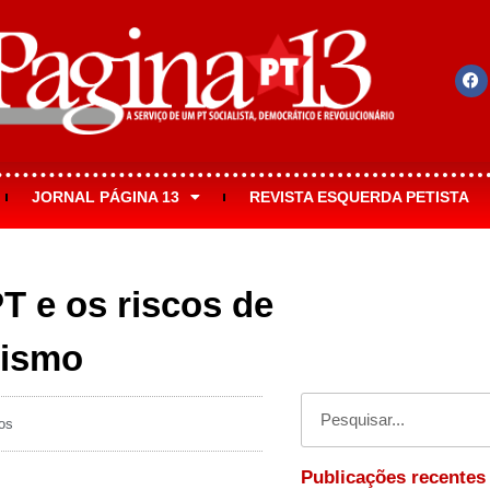
JORNAL PÁGINA 13
REVISTA ESQUERDA PETISTA
T e os riscos de
nismo
os
Publicações recentes