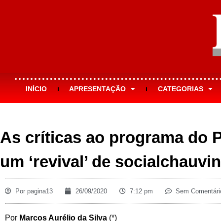
INÍCIO
APRESENTAÇÃO
CATEGORIAS
As críticas ao programa do P
um ‘revival’ de socialchauvi
Por
pagina13
26/09/2020
7:12 pm
Sem Comentári
Por
Marcos Aurélio da Silva
(*)