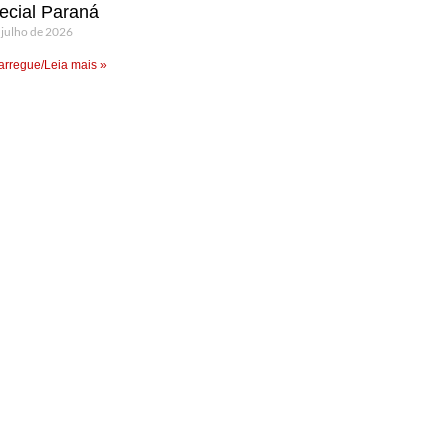
ecial Paraná
 julho de 2026
rregue/Leia mais »