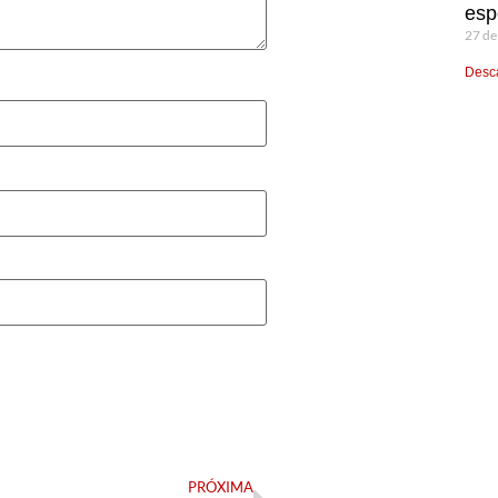
esp
27 de
Desca
PRÓXIMA