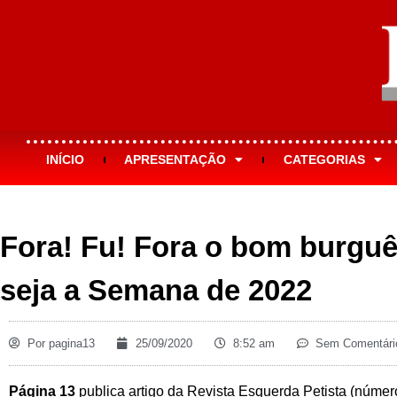
INÍCIO
APRESENTAÇÃO
CATEGORIAS
Fora! Fu! Fora o bom burgu
seja a Semana de 2022
Por
pagina13
25/09/2020
8:52 am
Sem Comentári
Página 13
publica artigo da Revista Esquerda Petista (número 