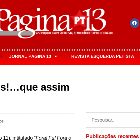
JORNAL PÁGINA 13
REVISTA ESQUERDA PETISTA
ês!…que assim
os
Publicações recentes
11), intitulado “
Fora! Fu! Fora o