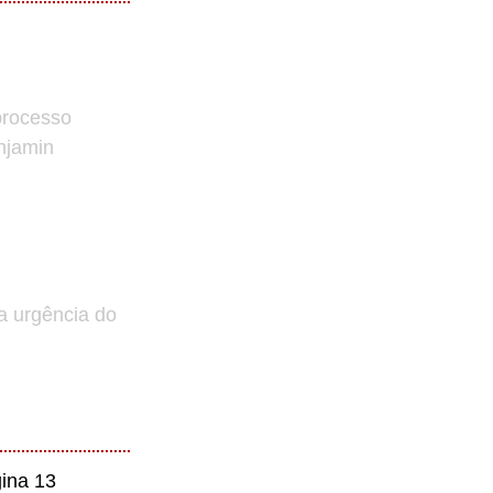
processo
enjamin
a urgência do
ina 13