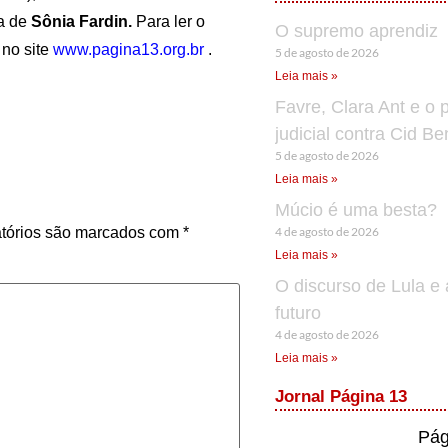
ia de
Sônia Fardin
.
Para ler o
O supremo aprendiz
 no site
www.pagina13.org.br
.
5 de agosto de 2026
Leia mais »
Favre, Clara Ant e o 
judicial contra Cid B
5 de agosto de 2026
Leia mais »
Múcio é uma besta?
tórios são marcados com
*
4 de agosto de 2026
Leia mais »
O discurso de Lula e 
futuro
4 de agosto de 2026
Leia mais »
Jornal Página 13
Pág