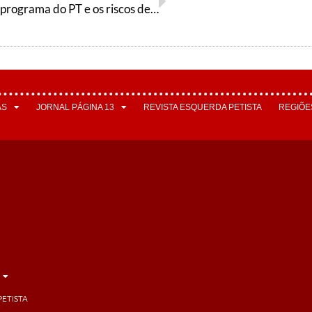
As críticas ao programa do PT e os riscos de um ‘revival’ de socialchauvinismo
AS
JORNAL PÁGINA 13
REVISTA ESQUERDA PETISTA
REGIÕE
PETISTA