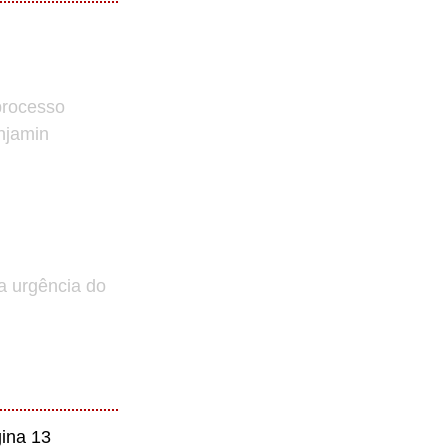
processo
enjamin
a urgência do
ina 13