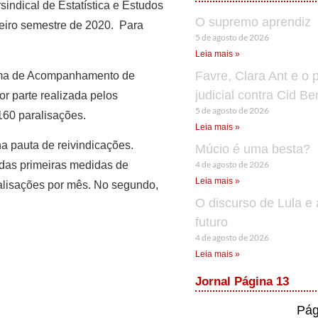
indical de Estatística e Estudos
O supremo aprendiz
eiro semestre de 2020. Para
5 de agosto de 2026
Leia mais »
Favre, Clara Ant e o 
tema de Acompanhamento de
judicial contra Cid B
r parte realizada pelos
5 de agosto de 2026
 160 paralisações.
Leia mais »
na pauta de reivindicações.
Múcio é uma besta?
4 de agosto de 2026
 das primeiras medidas de
Leia mais »
ralisações por mês. No segundo,
O discurso de Lula e 
futuro
4 de agosto de 2026
Leia mais »
Jornal Página 13
Pág