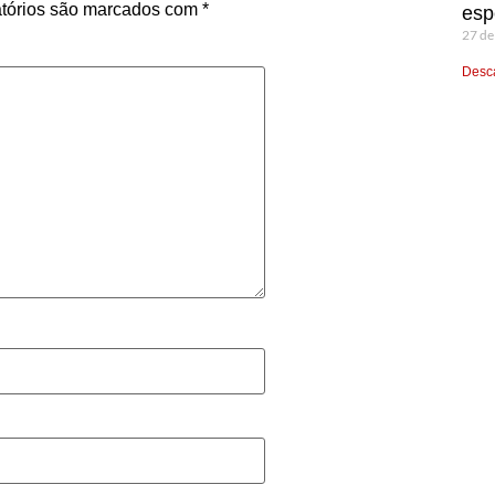
tórios são marcados com
*
esp
27 de
Desca