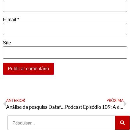
E-mail
*
Site
ANTERIOR
PRÓXIMA
Análise da pesquisa Datafolha (22/10) em São Paulo
Podcast Episódio 109: A eleição em Recife (PE), em Campo Grande (MS) e a posição dos senadores petistas na indicação do novo ministro do STF