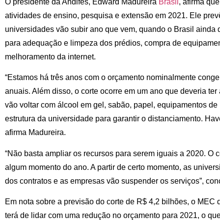
O presidente da Andifes, Edward Madureira
Brasil
, afirma que
atividades de ensino, pesquisa e extensão em 2021. Ele pre
universidades vão subir ano que vem, quando o Brasil ainda d
para adequação e limpeza dos prédios, compra de equipament
melhoramento da internet.
“Estamos há três anos com o orçamento nominalmente congel
anuais. Além disso, o corte ocorre em um ano que deveria ter
vão voltar com álcool em gel, sabão, papel, equipamentos de
estrutura da universidade para garantir o distanciamento. Ha
afirma Madureira.
“Não basta ampliar os recursos para serem iguais a 2020. O co
algum momento do ano. A partir de certo momento, as univer
dos contratos e as empresas vão suspender os serviços”, concl
Em nota sobre a previsão do corte de R$ 4,2 bilhões, o MEC 
terá de lidar com uma redução no orçamento para 2021, o que