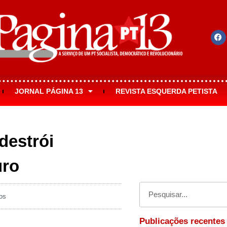
JORNAL PÁGINA 13
REVISTA ESQUERDA PETISTA
destrói
uro
os
Publicações recentes