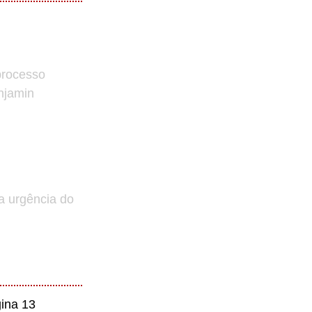
processo
enjamin
a urgência do
ina 13