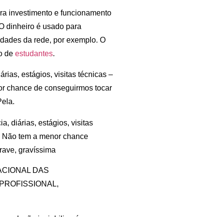
ara investimento e funcionamento
 O dinheiro é usado para
idades da rede, por exemplo. O
ão de
estudantes
.
rias, estágios, visitas técnicas –
or chance de conseguirmos tocar
Pela.
, diárias, estágios, visitas
s. Não tem a menor chance
rave, gravíssima
ACIONAL DAS
PROFISSIONAL,