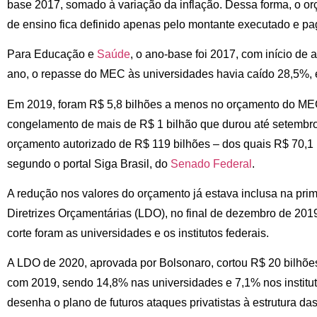
base 2017, somado à variação da inflação. Dessa forma, o or
de ensino fica definido apenas pelo montante executado e pag
Para Educação e
Saúde
, o ano-base foi 2017, com início de
ano, o repasse do MEC às universidades havia caído 28,5%
Em 2019, foram R$ 5,8 bilhões a menos no orçamento do MEC
congelamento de mais de R$ 1 bilhão que durou até setembr
orçamento autorizado de R$ 119 bilhões – dos quais R$ 70,1 
segundo o portal Siga Brasil, do
Senado Federal
.
A redução nos valores do orçamento já estava inclusa na pri
Diretrizes Orçamentárias (LDO), no final de dezembro de 2019
corte foram as universidades e os institutos federais.
A LDO de 2020, aprovada por Bolsonaro, cortou R$ 20 bilhõ
com 2019, sendo 14,8% nas universidades e 7,1% nos institu
desenha o plano de futuros ataques privatistas à estrutura das