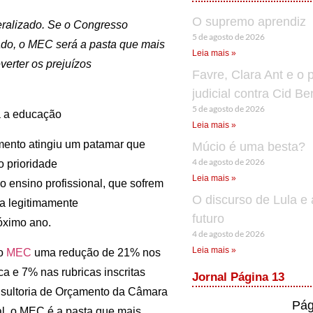
O supremo aprendiz
eralizado. Se o Congresso
5 de agosto de 2026
ado, o MEC será a pasta que mais
Leia mais »
erter os prejuízos
Favre, Clara Ant e o 
judicial contra Cid B
5 de agosto de 2026
educação
Leia mais »
imento atingiu um patamar que
Múcio é uma besta?
4 de agosto de 2026
o prioridade
Leia mais »
o ensino profissional, que sofrem
O discurso de Lula e 
ta legitimamente
futuro
óximo ano.
4 de agosto de 2026
Leia mais »
 o
MEC
uma redução de 21% nos
a e 7% nas rubricas inscritas
Jornal Página 13
sultoria de Orçamento da Câmara
Pág
al, o MEC é a pasta que mais