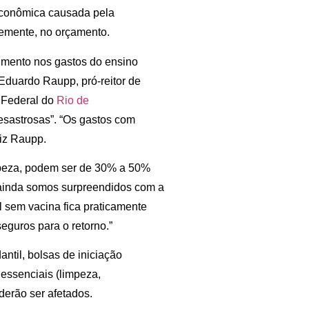
conômica causada pela
emente, no orçamento.
umento nos gastos do ensino
Eduardo Raupp, pró-reitor de
 Federal do
Rio de
esastrosas”. “Os gastos com
diz Raupp.
mpeza, podem ser de 30% a 50%
 ainda somos surpreendidos com a
al sem vacina fica praticamente
eguros para o retorno.”
ntil, bolsas de iniciação
 essenciais (limpeza,
derão ser afetados.