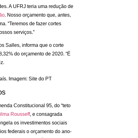
ades. A UFRJ teria uma redução de
ção
. Nosso orçamento que, antes,
ma. “Teremos de fazer cortes
ossos serviços.”
s Salles, informa que o corte
 18,32% do orçamento de 2020. “É
iz.
aís. Imagem: Site do PT
os
nda Constitucional 95, do “teto
ilma Rousseff
, e consagrada
ongela os investimentos sociais
ios federais o orçamento do ano-