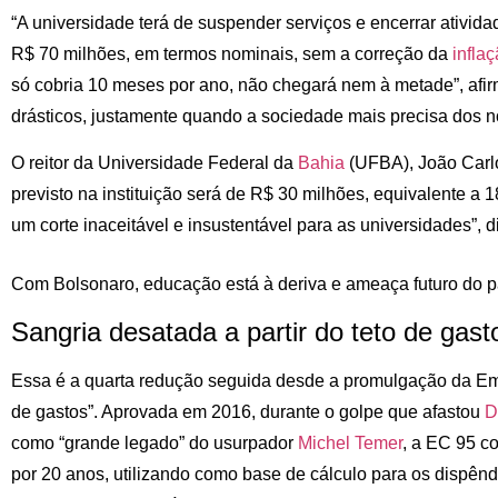
“A universidade terá de suspender serviços e encerrar ativid
R$ 70 milhões, em termos nominais, sem a correção da
infla
só cobria 10 meses por ano, não chegará nem à metade”, afir
drásticos, justamente quando a sociedade mais precisa dos n
O reitor da Universidade Federal da
Bahia
(UFBA), João Carlo
previsto na instituição será de R$ 30 milhões, equivalente a
um corte inaceitável e insustentável para as universidades”, d
Com Bolsonaro, educação está à deriva e ameaça futuro do p
Sangria desatada a partir do teto de gast
Essa é a quarta redução seguida desde a promulgação da Eme
de gastos”. Aprovada em 2016, durante o golpe que afastou
D
como “grande legado” do usurpador
Michel Temer
, a EC 95 c
por 20 anos, utilizando como base de cálculo para os dispênd