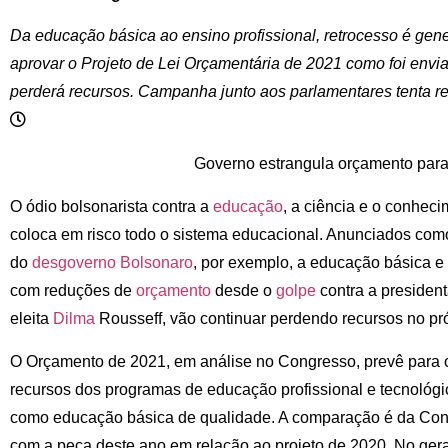
Da educação básica ao ensino profissional, retrocesso é gen
aprovar o Projeto de Lei Orçamentária de 2021 como foi envi
perderá recursos. Campanha junto aos parlamentares tenta rev
Governo estrangula orçamento para a 
O ódio bolsonarista contra a
educação
, a ciência e o conhec
coloca em risco todo o sistema educacional. Anunciados com
do
desgoverno
Bolsonaro
, por exemplo, a educação básica e 
com reduções de
orçamento
desde o
golpe
contra a presiden
eleita
Dilma
Rousseff, vão continuar perdendo recursos no pr
O Orçamento de 2021, em análise no Congresso, prevê para
recursos dos programas de educação profissional e tecnológic
como educação básica de qualidade. A comparação é da Con
com a peça deste ano em relação ao projeto de 2020. No ger