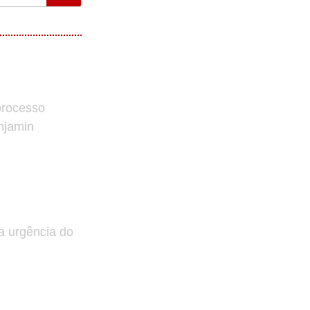
processo
enjamin
a urgência do