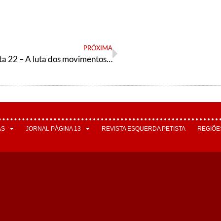
PRÓXIMA
Gente que Luta 22 – A luta dos movimentos sociais você vê aqui
AS
JORNAL PÁGINA 13
REVISTA ESQUERDA PETISTA
REGIÕE