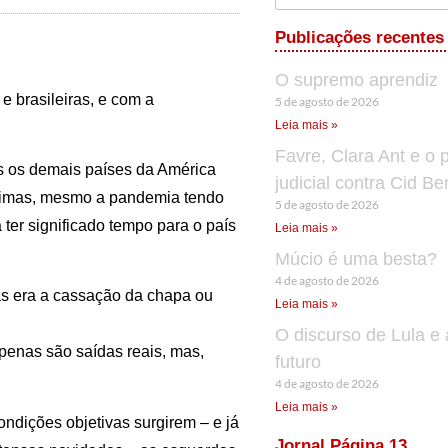
Publicações recentes
O supremo aprendiz
e brasileiras, e com a
5 de agosto de 2026
Leia mais »
Favre, Clara Ant e o 
s os demais países da América
judicial contra Cid B
timas, mesmo a pandemia tendo
5 de agosto de 2026
ter significado tempo para o país
Leia mais »
Múcio é uma besta?
4 de agosto de 2026
as era a cassação da chapa ou
Leia mais »
O discurso de Lula e 
apenas são saídas reais, mas,
futuro
4 de agosto de 2026
Leia mais »
ndições objetivas surgirem – e já
Jornal Página 13