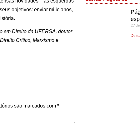
ntensas novidades – as esquerdas
eus objetivos: enviar milicianos,
Pág
istória.
esp
27 de
o em Direito da UFERSA, doutor
Desca
ireito Crítico, Marxismo e
tórios são marcados com
*