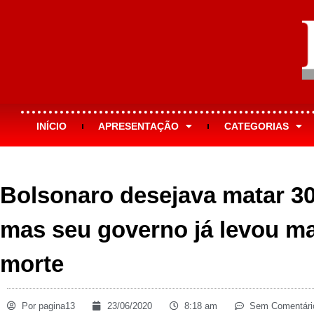
INÍCIO
APRESENTAÇÃO
CATEGORIAS
Bolsonaro desejava matar 30
mas seu governo já levou mai
morte
Por
pagina13
23/06/2020
8:18 am
Sem Comentári