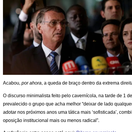
Acabou,
por ahora
, a queda de braço dentro da extrema direit
O discurso minimalista feito pelo cavernícola, na tarde de 1 d
prevalecido o grupo que acha melhor “deixar de lado qualquer 
adotar nos próximos anos uma tática mais ‘sofisticada’, com
oposição institucional mais ou menos radical”.