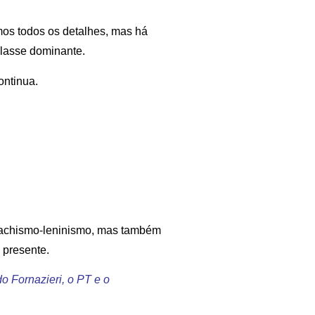
mos todos os detalhes, mas há
classe dominante.
ontinua.
machismo-leninismo, mas também
 presente.
do Fornazieri, o PT e o