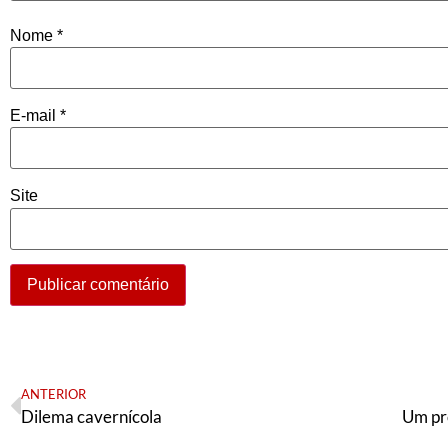
Nome
*
E-mail
*
Site
ANTERIOR
Dilema cavernícola
Um pr