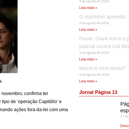
9 de agosto de 2026
Leia mais »
O supremo aprendiz
5 de agosto de 2026
Leia mais »
Favre, Clara Ant e o 
judicial contra Cid B
5 de agosto de 2026
Leia mais »
Múcio é uma besta?
4 de agosto de 2026
a.
Leia mais »
Jornal Página 13
e novembro, confirma ter
tipo de ‘operação Capitólio’ e
Pág
binando ações fora-da-lei com uma
esp
27 de
Desca