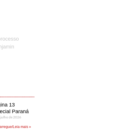
processo
enjamin
ina 13
ecial Paraná
 julho de 2026
rregue/Leia mais »