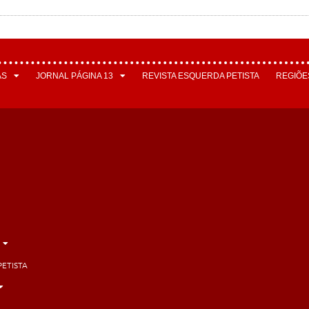
AS
JORNAL PÁGINA 13
REVISTA ESQUERDA PETISTA
REGIÕE
PETISTA