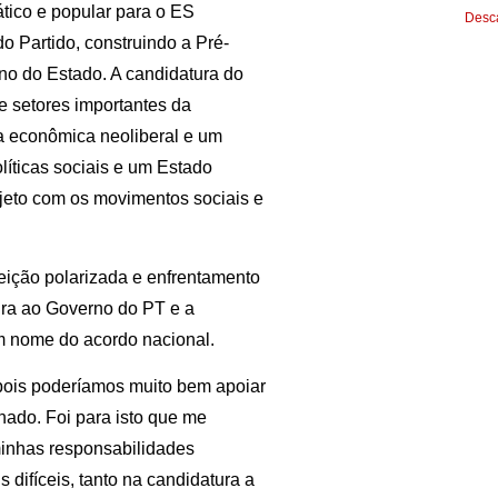
ático e popular para o ES
Desca
do Partido, construindo a Pré-
o do Estado. A candidatura do
e setores importantes da
a econômica neoliberal e um
olíticas sociais e um Estado
ojeto com os movimentos sociais e
leição polarizada e enfrentamento
ura ao Governo do PT e a
em nome do acordo nacional.
 pois poderíamos muito bem apoiar
nado. Foi para isto que me
 minhas responsabilidades
 difíceis, tanto na candidatura a