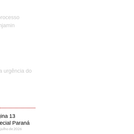
processo
enjamin
a urgência do
ina 13
ecial Paraná
 julho de 2026