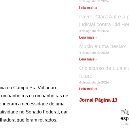
5 de agosto de 2026
Leia mais »
Favre, Clara Ant e o 
judicial contra Cid B
5 de agosto de 2026
Leia mais »
Múcio é uma besta?
4 de agosto de 2026
Leia mais »
O discurso de Lula e 
futuro
4 de agosto de 2026
iva do Campo Pra Voltar ao
Leia mais »
s companheiros e companheiras de
Jornal Página 13
ntenderam a necessidade de uma
Pág
tatividade no Senado Federal, dar
esp
lhadora que foram retirados.
27 de