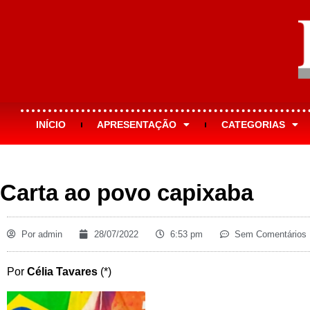
INÍCIO
APRESENTAÇÃO
CATEGORIAS
Carta ao povo capixaba
Por
admin
28/07/2022
6:53 pm
Sem Comentários
Por
Célia Tavares
(*)