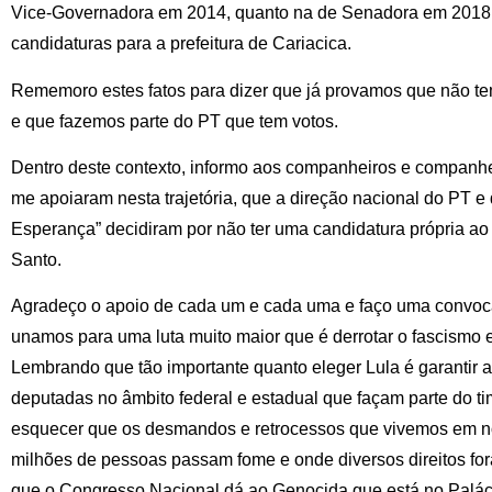
Vice-Governadora em 2014, quanto na de Senadora em 2018 
candidaturas para a prefeitura de Cariacica.
Rememoro estes fatos para dizer que já provamos que não te
e que fazemos parte do PT que tem votos.
Dentro deste contexto, informo aos companheiros e companhei
me apoiaram nesta trajetória, que a direção nacional do PT e
Esperança” decidiram por não ter uma candidatura própria ao
Santo.
Agradeço o apoio de cada um e cada uma e faço uma convoca
unamos para uma luta muito maior que é derrotar o fascismo e
Lembrando que tão importante quanto eleger Lula é garantir 
deputadas no âmbito federal e estadual que façam parte do 
esquecer que os desmandos e retrocessos que vivemos em n
milhões de pessoas passam fome e onde diversos direitos for
que o Congresso Nacional dá ao Genocida que está no Paláci