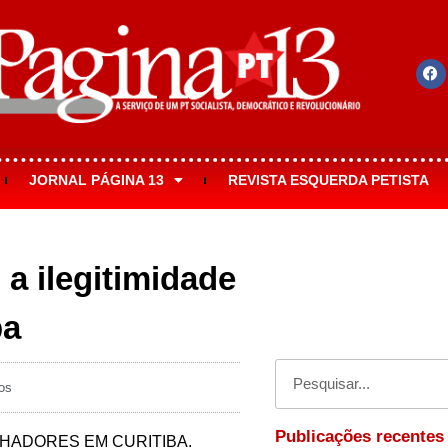
JORNAL PÁGINA 13
REVISTA ESQUERDA PETISTA
a ilegitimidade
ba
os
Publicações recentes
LHADORES EM CURITIBA.