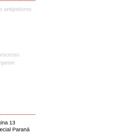
o antipetismo
processo
enjamin
ina 13
ecial Paraná