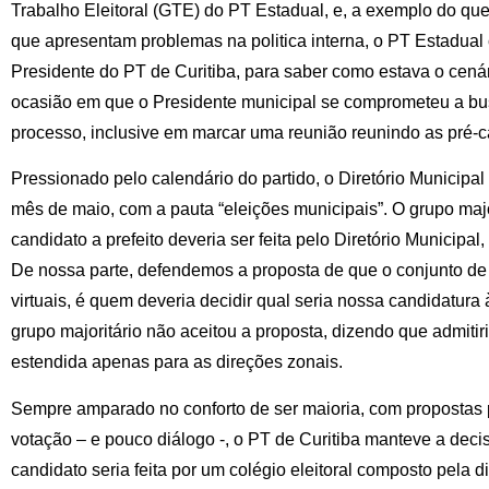
Trabalho Eleitoral (GTE) do PT Estadual, e, a exemplo do qu
que apresentam problemas na politica interna, o PT Estadua
Presidente do PT de Curitiba, para saber como estava o cenári
ocasião em que o Presidente municipal se comprometeu a bu
processo, inclusive em marcar uma reunião reunindo as pré-ca
Pressionado pelo calendário do partido, o Diretório Municipal
mês de maio, com a pauta “eleições municipais”. O grupo majo
candidato a prefeito deveria ser feita pelo Diretório Municipa
De nossa parte, defendemos a proposta de que o conjunto de 
virtuais, é quem deveria decidir qual seria nossa candidatura 
grupo majoritário não aceitou a proposta, dizendo que admitiri
estendida apenas para as direções zonais.
Sempre amparado no conforto de ser maioria, com propostas 
votação – e pouco diálogo -, o PT de Curitiba manteve a dec
candidato seria feita por um colégio eleitoral composto pela 