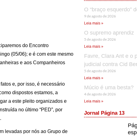
O “braço esquerdo” d
9 de agosto de 2026
Leia mais »
O supremo aprendiz
5 de agosto de 2026
ticiparemos do Encontro
Leia mais »
ingo (05/06); e é com este mesmo
Favre, Clara Ant e o 
mpanheiras e aos Companheiros
judicial contra Cid B
5 de agosto de 2026
Leia mais »
atos e, por isso, é necessário
Múcio é uma besta?
 como dispostos estamos, a
4 de agosto de 2026
ar a este pleito organizados e
Leia mais »
struída no último “PED”, por
Jornal Página 13
.
Pág
ram levadas por nós ao Grupo de
esp