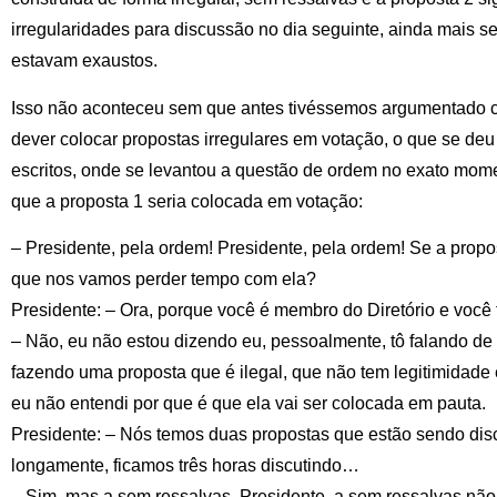
irregularidades para discussão no dia seguinte, ainda mais s
estavam exaustos.
Isso não aconteceu sem que antes tivéssemos argumentado c
dever colocar propostas irregulares em votação, o que se de
escritos, onde se levantou a questão de ordem no exato mom
que a proposta 1 seria colocada em votação:
– Presidente, pela ordem! Presidente, pela ordem! Se a propos
que nos vamos perder tempo com ela?
Presidente: – Ora, porque você é membro do Diretório e você 
– Não, eu não estou dizendo eu, pessoalmente, tô falando de 
fazendo uma proposta que é ilegal, que não tem legitimidade 
eu não entendi por que é que ela vai ser colocada em pauta.
Presidente: – Nós temos duas propostas que estão sendo disc
longamente, ficamos três horas discutindo…
– Sim, mas a sem ressalvas, Presidente, a sem ressalvas não