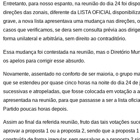
Entretanto, para nosso espanto, na reunião do dia 24 foi disp
direções das zonais, diferente da LISTA OFICIAL disponibiliz
grave, a nova lista apresentava uma mudança nas direções, o
casos que verificamos, se dera sem consulta prévia aos dirige
forma unilateral e arbitrária, sem direito ao contraditório.
Essa mudança foi contestada na reunião, mas o Diretório Mu
os apelos para corrigir esse absurdo.
Novamente, assentado no conforto de ser maioria, o grupo maj
que se estendeu por quase cinco horas na noite do dia 24 de 
sucessivas e atropeladas, que fosse colocada em votação a ace
apresentada na reunião, para que passasse a ser a lista ofici
Partido poucas horas depois.
Assim ao final da referida reunião, fruto das tais votações su
aprovar a proposta 1 ou a proposta 2, sendo que a proposta 1
construída de forma irregular, sem ressalvas e a proposta 2 si