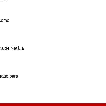
 como
a de Natália
Nado para