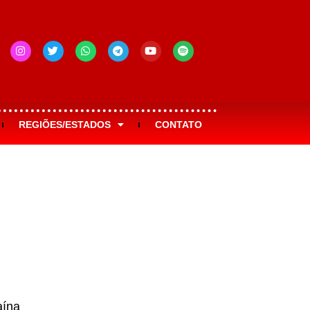
REGIÕES/ESTADOS
CONTATO
aína