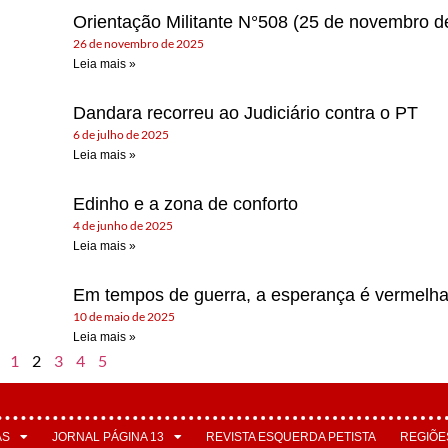
Orientação Militante N°508 (25 de novembro d
26 de novembro de 2025
Leia mais »
Dandara recorreu ao Judiciário contra o PT
6 de julho de 2025
Leia mais »
Edinho e a zona de conforto
4 de junho de 2025
Leia mais »
Em tempos de guerra, a esperança é vermelha
10 de maio de 2025
Leia mais »
1
2
3
4
5
AS
JORNAL PÁGINA 13
REVISTA ESQUERDA PETISTA
REGIÕE