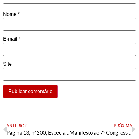
Nome
*
E-mail
*
Site
ANTERIOR
PRÓXIMA
Página 13, nº 200, Especial 7° Congresso do PT
Manifesto ao 7º Congresso do PT: “Construir um PT democrático, combativo e socialista”