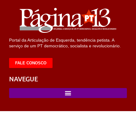
Portal da Articulação de Esquerda, tendência petista. A
serviço de um PT democrático, socialista e revolucionário.
FALE CONOSCO
NAVEGUE
bet
sahabet
https://milliol.com/
selcuksports
taraftarium24
taraftar