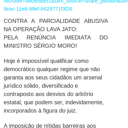
recruiter=980658851&utm_source=share_petition&u
9cec-11e9-99ef-b529771f3f26
CONTRA A PARCIALIDADE ABUSIVA
NA OPERAÇÃO LAVA JATO:
PELA RENÚNCIA IMEDIATA DO
MINISTRO SÉRGIO MORO!
Hoje é impossível qualificar como
democrático qualquer regime que não
garanta aos seus cidadãos um arsenal
jurídico sólido, diversificado e
contraposto aos desvios do arbítrio
estatal, que podem ser, indevidamente,
incorporados à figura do juiz.
A imposição de nítidas barreiras aos