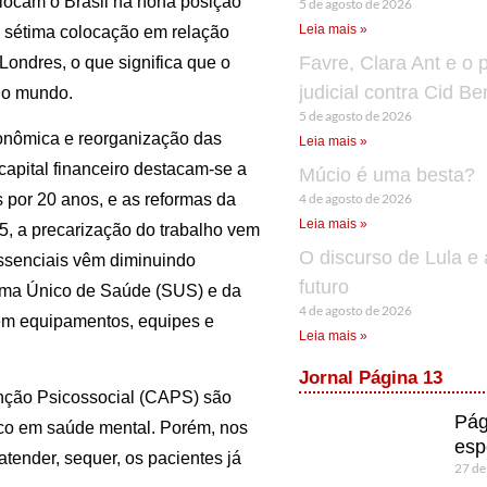
ocam o Brasil na nona posição
5 de agosto de 2026
Leia mais »
 sétima colocação em relação
Favre, Clara Ant e o 
Londres, o que significa que o
judicial contra Cid B
 no mundo.
5 de agosto de 2026
conômica e reorganização das
Leia mais »
 capital financeiro destacam-se a
Múcio é uma besta?
4 de agosto de 2026
 por 20 anos, e as reformas da
Leia mais »
5, a precarização do trabalho vem
O discurso de Lula e 
 essenciais vêm diminuindo
futuro
tema Único de Saúde (SUS) e da
4 de agosto de 2026
 em equipamentos, equipes e
Leia mais »
Jornal Página 13
nção Psicossocial (CAPS) são
Pág
ico em saúde mental. Porém, nos
esp
tender, sequer, os pacientes já
27 de