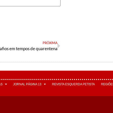
PRÓXIMA
afios em tempos de quarentena
AS
JORNAL PÁGINA 13
REVISTA ESQUERDA PETISTA
REGIÕE