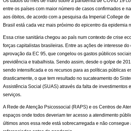
Os dados do mês de maio sobre a pandemia de COVID 19 col
entre os países com maior número de casos confirmados e na
aos óbitos, de acordo com a pesquisa da Imperial College de 
Brasil está cada vez mais próximo do epicentro da epidemia
Essa crise sanitária chegou ao país num contexto de crise e
forças capitalistas brasileiras. Entre as ações de interesse do
aprovação da EC 95, que congelou os gastos públicos sociais
previdência e trabalhista. Sendo assim, desde o golpe de 201
sendo intensificada e os recursos para as políticas públicas
drasticamente, o que tem resultado no sucateamento do Sis
Assistência Social (SUAS) através da falta de investimentos
serviços.
A Rede de Atenção Psicossocial (RAPS) e os Centros de Ate
espaços onde todos deveriam ter acesso a atendimento públ
últimos anos essa rede está sobrecarregada e não consegue a