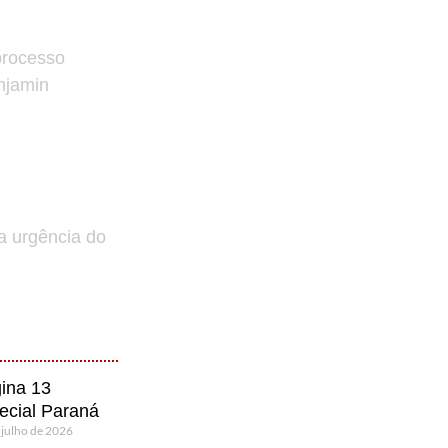
processo
enjamin
a urgência do
ina 13
ecial Paraná
 julho de 2026