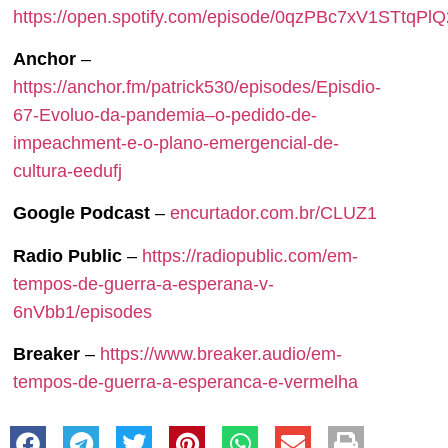
https://open.spotify.com/episode/0qzPBc7xV1STtqPl
Anchor
–
https://anchor.fm/patrick530/episodes/Episdio-
67-Evoluo-da-pandemia–o-pedido-de-
impeachment-e-o-plano-emergencial-de-
cultura-eedufj
Google Podcast
–
encurtador.com.br/CLUZ1
Radio Public
–
https://radiopublic.com/em-
tempos-de-guerra-a-esperana-v-
6nVbb1/episodes
Breaker
–
https://www.breaker.audio/em-
tempos-de-guerra-a-esperanca-e-vermelha