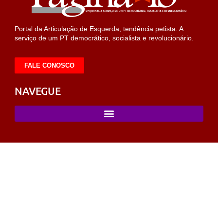
Portal da Articulação de Esquerda, tendência petista. A
serviço de um PT democrático, socialista e revolucionário.
FALE CONOSCO
NAVEGUE
pusulabet
sahabet
https://milliol.com/
selcuksports
taraftarium24
ta