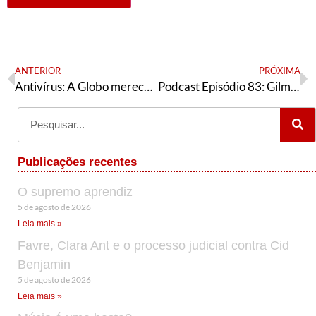
ANTERIOR
PRÓXIMA
Antivírus: A Globo merece ser perdoada? E outros assuntos.
Podcast Episódio 83: Gilmar Mendes e os militares, as reuniões da executiva nacional do PT, e o novo ministro da educação
Publicações recentes
O supremo aprendiz
5 de agosto de 2026
Leia mais »
Favre, Clara Ant e o processo judicial contra Cid
Benjamin
5 de agosto de 2026
Leia mais »