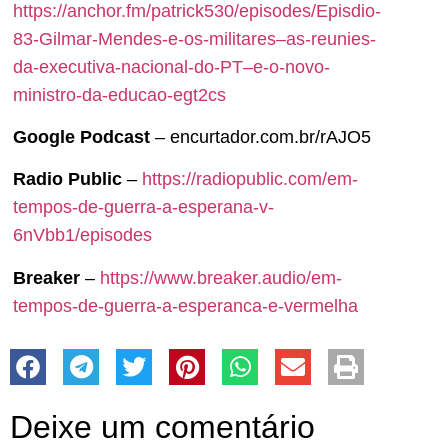
https://anchor.fm/patrick530/episodes/Episdio-
83-Gilmar-Mendes-e-os-militares–as-reunies-
da-executiva-nacional-do-PT–e-o-novo-
ministro-da-educao-egt2cs
Google Podcast
– encurtador.com.br/rAJO5
Radio Public
–
https://radiopublic.com/em-
tempos-de-guerra-a-esperana-v-
6nVbb1/episodes
Breaker
–
https://www.breaker.audio/em-
tempos-de-guerra-a-esperanca-e-vermelha
Deixe um comentário