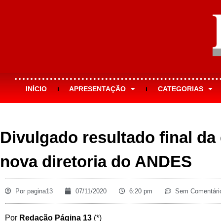
INÍCIO
APRESENTAÇÃO
CATEGORIAS
Divulgado resultado final da
nova diretoria do ANDES
Por
pagina13
07/11/2020
6:20 pm
Sem Comentári
Por
Redação Página 13
(*)