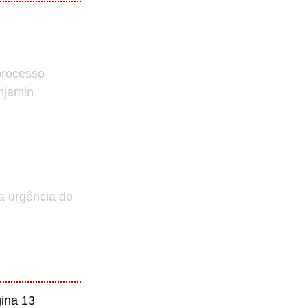
processo
enjamin
a urgência do
ina 13