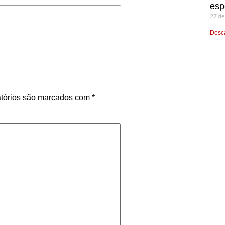
esp
27 de
Desca
tórios são marcados com
*