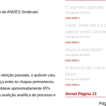
O supremo aprendiz
ão do ANDES-Sindicato:
5 de agosto de 2026
Leia mais »
Favre, Clara Ant e o 
judicial contra Cid B
5 de agosto de 2026
Leia mais »
Múcio é uma besta?
4 de agosto de 2026
Leia mais »
O discurso de Lula e 
futuro
à eleição passada, o quórum caiu.
4 de agosto de 2026
nça entre as chapas permaneceu
Leia mais »
 obteve aproximadamente 45%
Jornal Página 13
 avalição analítica do processo e
Pág