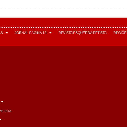
AS
JORNAL PÁGINA 13
REVISTA ESQUERDA PETISTA
REGIÕE
PETISTA